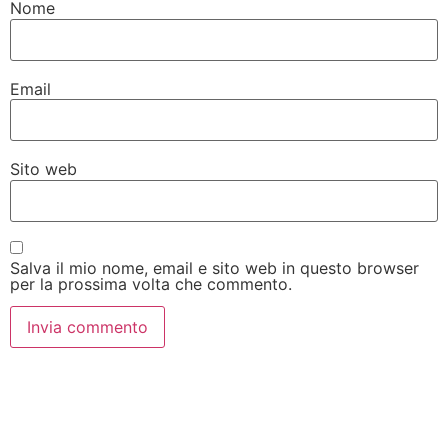
Nome
Email
Sito web
Salva il mio nome, email e sito web in questo browser
per la prossima volta che commento.