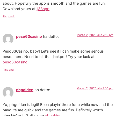
about. Hopefully the app is smooth and the games are fun.
Download yours at
jl33app
!
Rispondi
Marzo 2, 2026 alle 7:10 pm
peso63casino
ha detto:
Peso63Casino, baby! Let’s see if I can make some serious
pesos here. Need to hit that jackpot! Try your luck at
peso63casino
!
Rispondi
Marzo 2, 2026 alle 7:10 pm
phgolden
ha detto:
Yo, phgolden is legit! Been playin’ there for a while now and the
payouts are quick and the games are fun. Definitely worth
checkin’ out. Gotta love
phgolden
.