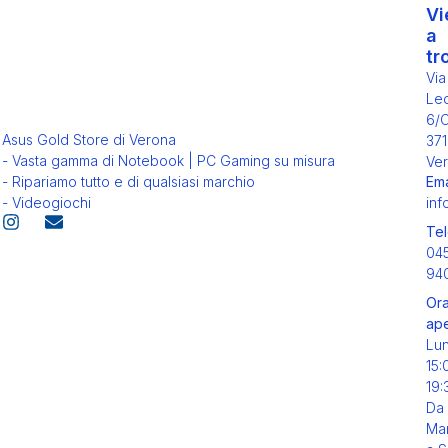
Vi
a
tr
Via
Leo
6/
Asus Gold Store di Verona
371
- Vasta gamma di Notebook | PC Gaming su misura
Ver
Ema
- Ripariamo tutto e di qualsiasi marchio
inf
- Videogiochi
Tel
04
94
Ora
ape
Lu
15:
19:
Da
Mar