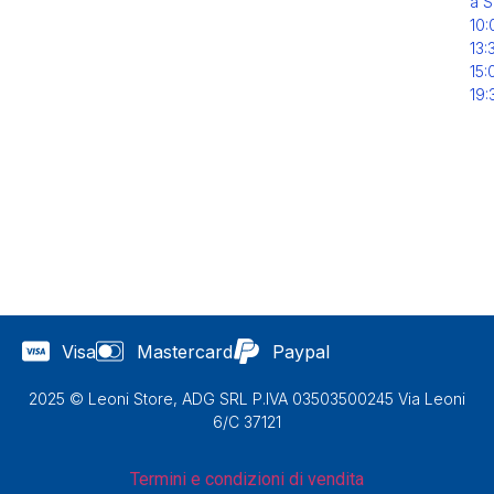
a S
10:
13:
15:
19:
Visa
Mastercard
Paypal
2025 © Leoni Store, ADG SRL P.IVA 03503500245 Via Leoni
6/C 37121
Termini e condizioni di vendita