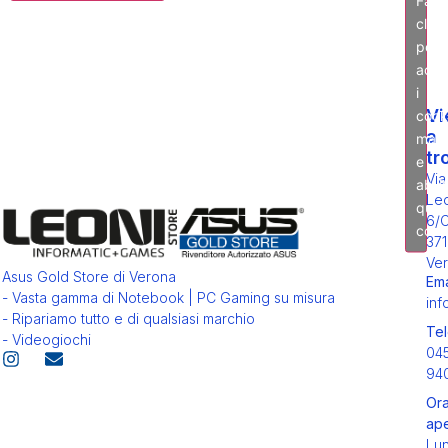
clic
per
acce
i
Vi
cook
a
mark
tr
e
Via
abili
Leo
ques
6/
cont
371
Ver
Asus Gold Store di Verona
Ema
- Vasta gamma di Notebook | PC Gaming su misura
inf
- Ripariamo tutto e di qualsiasi marchio
Tel
- Videogiochi
04
94
Ora
ape
Lu