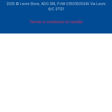
2025 © Leoni Store, ADG SRL P.IVA 03503500245 Via Leoni
6/C 37121
Termini e condizioni di vendita