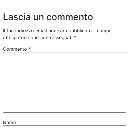
Lascia un commento
Il tuo indirizzo email non sarà pubblicato.
I campi
obbligatori sono contrassegnati
*
Commento
*
Nome