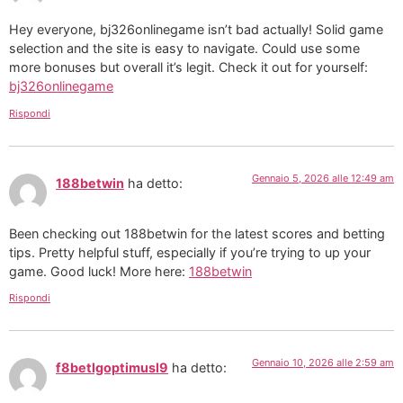
Hey everyone, bj326onlinegame isn’t bad actually! Solid game
selection and the site is easy to navigate. Could use some
more bonuses but overall it’s legit. Check it out for yourself:
bj326onlinegame
Rispondi
Gennaio 5, 2026 alle 12:49 am
188betwin
ha detto:
Been checking out 188betwin for the latest scores and betting
tips. Pretty helpful stuff, especially if you’re trying to up your
game. Good luck! More here:
188betwin
Rispondi
Gennaio 10, 2026 alle 2:59 am
f8betlgoptimusl9
ha detto: