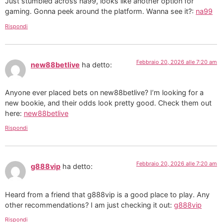
Just stumbled across na99, looks like another option for
gaming. Gonna peek around the platform. Wanna see it?:
na99
Rispondi
Febbraio 20, 2026 alle 7:20 am
new88betlive
ha detto:
Anyone ever placed bets on new88betlive? I’m looking for a
new bookie, and their odds look pretty good. Check them out
here:
new88betlive
Rispondi
Febbraio 20, 2026 alle 7:20 am
g888vip
ha detto:
Heard from a friend that g888vip is a good place to play. Any
other recommendations? I am just checking it out:
g888vip
Rispondi