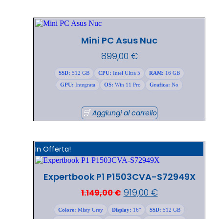
Mini PC Asus Nuc
899,00
€
SSD:
512 GB
CPU:
Intel Ultra 5
RAM:
16 GB
GPU:
Integrata
OS:
Win 11 Pro
Grafica:
No
Aggiungi al carrello
In Offerta!
Expertbook P1 P1503CVA-S72949X
919,00
€
1.149,00
€
Colore:
Misty Grey
Display:
16"
SSD:
512 GB