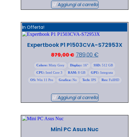
Aggiungi al carrello
In Offerta!
Expertbook P1 P1503CVA-S72953X
789,00
€
879,00
€
Colore:
Misty Grey
Display:
16"
SSD:
512 GB
CPU:
Intel Core 3
RAM:
8 GB
GPU:
Integrata
OS:
Win 11 Pro
Grafica:
No
Tech:
IPS
Res:
FullHD
Aggiungi al carrello
Mini PC Asus Nuc