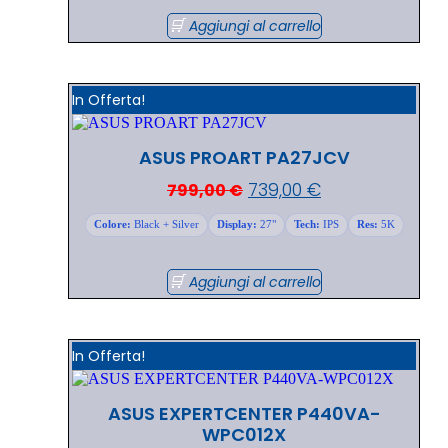
Aggiungi al carrello
In Offerta!
ASUS PROART PA27JCV
739,00
€
799,00
€
Colore:
Black + Silver
Display:
27"
Tech:
IPS
Res:
5K
Aggiungi al carrello
In Offerta!
ASUS EXPERTCENTER P440VA-
WPC012X