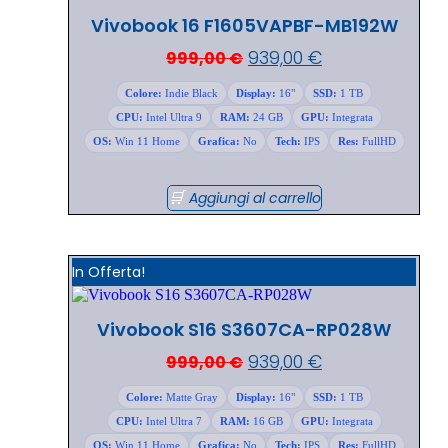
Vivobook 16 F1605VAPBF-MB192W
939,00
€
999,00
€
Colore:
Indie Black
Display:
16"
SSD:
1 TB
CPU:
Intel Ultra 9
RAM:
24 GB
GPU:
Integrata
OS:
Win 11 Home
Grafica:
No
Tech:
IPS
Res:
FullHD
Aggiungi al carrello
In Offerta!
Vivobook S16 S3607CA-RP028W
939,00
€
999,00
€
Colore:
Matte Gray
Display:
16"
SSD:
1 TB
CPU:
Intel Ultra 7
RAM:
16 GB
GPU:
Integrata
OS:
Win 11 Home
Grafica:
No
Tech:
IPS
Res:
FullHD