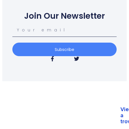
Join Our Newsletter
Subscribe
Vie
a
tro