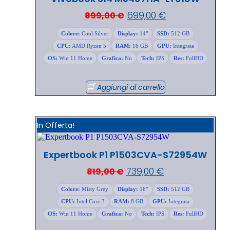
699,00
€
899,00
€
Colore:
Cool Silver
Display:
14"
SSD:
512 GB
CPU:
AMD Ryzen 5
RAM:
16 GB
GPU:
Integrata
OS:
Win 11 Home
Grafica:
No
Tech:
IPS
Res:
FullHD
Aggiungi al carrello
In Offerta!
Expertbook P1 P1503CVA-S72954W
739,00
€
819,00
€
Colore:
Misty Grey
Display:
16"
SSD:
512 GB
CPU:
Intel Core 3
RAM:
8 GB
GPU:
Integrata
OS:
Win 11 Home
Grafica:
No
Tech:
IPS
Res:
FullHD