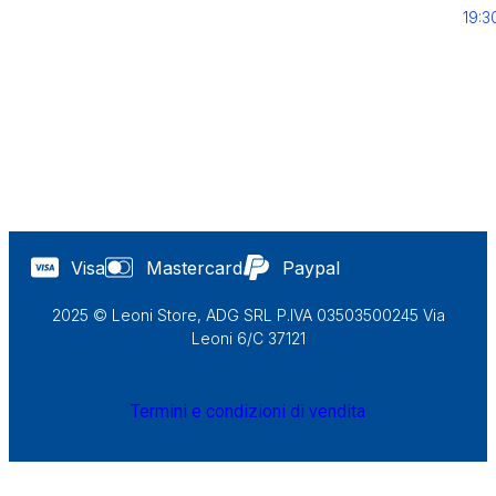
19:3
Visa
Mastercard
Paypal
2025 © Leoni Store, ADG SRL P.IVA 03503500245 Via
Leoni 6/C 37121
Termini e condizioni di vendita