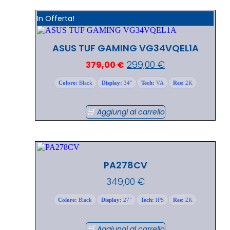
In Offerta!
ASUS TUF GAMING VG34VQEL1A
299,00
€
379,00
€
Colore:
Black
Display:
34"
Tech:
VA
Res:
2K
Aggiungi al carrello
PA278CV
349,00
€
Colore:
Black
Display:
27"
Tech:
IPS
Res:
2K
Aggiungi al carrello