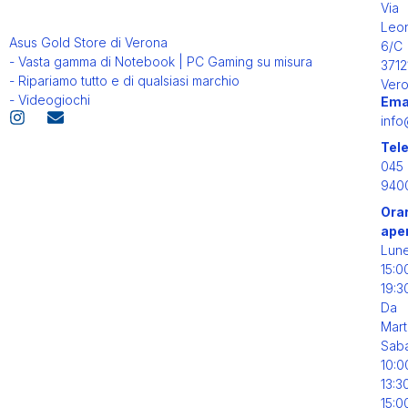
Via
Leo
Asus Gold Store di Verona
6/C
- Vasta gamma di Notebook | PC Gaming su misura
3712
- Ripariamo tutto e di qualsiasi marchio
Ver
- Videogiochi
Ema
info
Tel
045
940
Orar
ape
Lun
15:0
19:3
Da
Mart
Sab
10:0
13:3
15:0