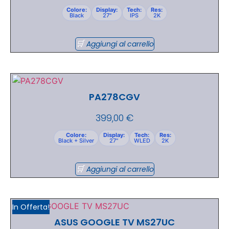
Colore:
Display:
Tech:
Res:
Black
27"
IPS
2K
Aggiungi al carrello
PA278CGV
399,00
€
Colore:
Display:
Tech:
Res:
Black + Silver
27"
WLED
2K
Aggiungi al carrello
In Offerta!
ASUS GOOGLE TV MS27UC