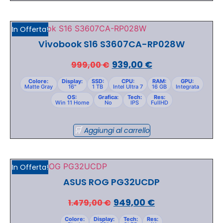
In Offerta!
Vivobook S16 S3607CA-RP028W
939,00
€
999,00
€
Colore:
Display:
SSD:
CPU:
RAM:
GPU:
Matte Gray
16"
1 TB
Intel Ultra 7
16 GB
Integrata
OS:
Grafica:
Tech:
Res:
Win 11 Home
No
IPS
FullHD
Aggiungi al carrello
In Offerta!
ASUS ROG PG32UCDP
949,00
€
1.479,00
€
Colore:
Display:
Tech:
Res: