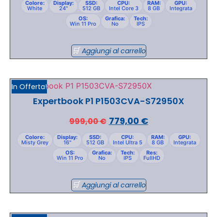
Colore:
Display:
SSD:
CPU:
RAM:
GPU:
White
24"
512 GB
Intel Core 3
8 GB
Integrata
OS:
Grafica:
Tech:
Win 11 Pro
No
IPS
Aggiungi al carrello
In Offerta!
Expertbook P1 P1503CVA-S72950X
779,00
€
999,00
€
Colore:
Display:
SSD:
CPU:
RAM:
GPU:
Misty Grey
16"
512 GB
Intel Ultra 5
8 GB
Integrata
OS:
Grafica:
Tech:
Res:
Win 11 Pro
No
IPS
FullHD
Aggiungi al carrello