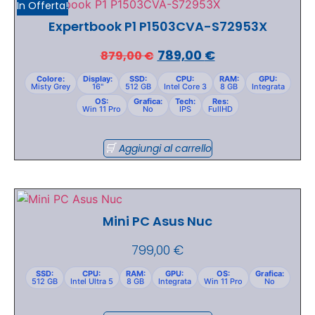
In Offerta!
Expertbook P1 P1503CVA-S72953X
789,00
€
879,00
€
Colore:
Display:
SSD:
CPU:
RAM:
GPU:
Misty Grey
16"
512 GB
Intel Core 3
8 GB
Integrata
OS:
Grafica:
Tech:
Res:
Win 11 Pro
No
IPS
FullHD
Aggiungi al carrello
Mini PC Asus Nuc
799,00
€
SSD:
CPU:
RAM:
GPU:
OS:
Grafica:
512 GB
Intel Ultra 5
8 GB
Integrata
Win 11 Pro
No