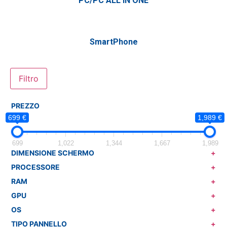
PC/PC ALL IN ONE
SmartPhone
Filtro
PREZZO
699 €
1,989 €
699
1,022
1,344
1,667
1,989
DIMENSIONE SCHERMO
+
PROCESSORE
+
RAM
+
GPU
+
OS
+
TIPO PANNELLO
+