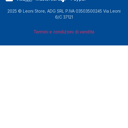
2025 © Leoni Store, ADG SRL P.IVA 03503500245 Via Leoni
6/C 37121
Termini e condizioni di vendita