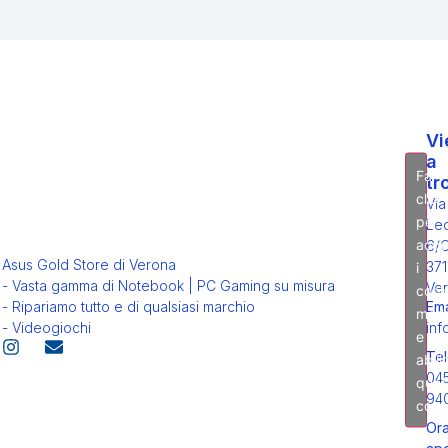
Vi
a
Fai
tr
clic
Via
per
Leo
acce
6/
Asus Gold Store di Verona
371
i
- Vasta gamma di Notebook | PC Gaming su misura
Ver
cook
Ema
- Ripariamo tutto e di qualsiasi marchio
mark
inf
- Videogiochi
e
Tel
abili
04
ques
94
cont
Ora