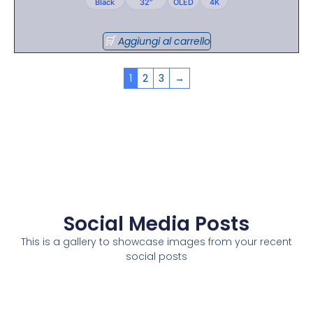
Black
32"
OLED
4K
Aggiungi al carrello
1
2
3
→
Social Media Posts
This is a gallery to showcase images from your recent
social posts