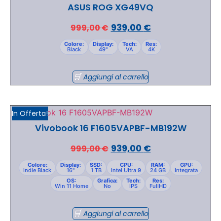
ASUS ROG XG49VQ
939,00
€
999,00
€
Colore:
Display:
Tech:
Res:
Black
49"
VA
4K
Aggiungi al carrello
In Offerta!
Vivobook 16 F1605VAPBF-MB192W
939,00
€
999,00
€
Colore:
Display:
SSD:
CPU:
RAM:
GPU:
Indie Black
16"
1 TB
Intel Ultra 9
24 GB
Integrata
OS:
Grafica:
Tech:
Res:
Win 11 Home
No
IPS
FullHD
Aggiungi al carrello