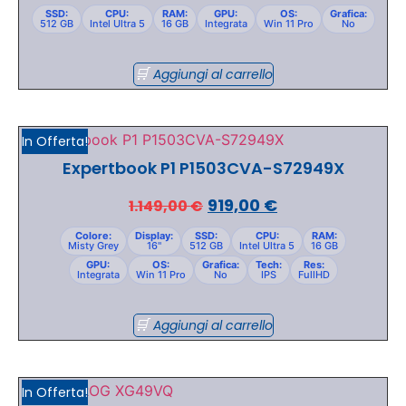
SSD:
CPU:
RAM:
GPU:
OS:
Grafica:
512 GB
Intel Ultra 5
16 GB
Integrata
Win 11 Pro
No
Aggiungi al carrello
In Offerta!
Expertbook P1 P1503CVA-S72949X
919,00
€
1.149,00
€
Colore:
Display:
SSD:
CPU:
RAM:
Misty Grey
16"
512 GB
Intel Ultra 5
16 GB
GPU:
OS:
Grafica:
Tech:
Res:
Integrata
Win 11 Pro
No
IPS
FullHD
Aggiungi al carrello
In Offerta!