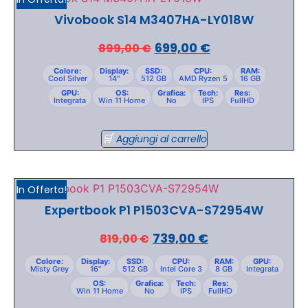
Vivobook S14 M3407HA-LY018W
699,00
€
899,00
€
Colore:
Display:
SSD:
CPU:
RAM:
Cool Silver
14"
512 GB
AMD Ryzen 5
16 GB
GPU:
OS:
Grafica:
Tech:
Res:
Integrata
Win 11 Home
No
IPS
FullHD
Aggiungi al carrello
In Offerta!
Expertbook P1 P1503CVA-S72954W
739,00
€
819,00
€
Colore:
Display:
SSD:
CPU:
RAM:
GPU:
Misty Grey
16"
512 GB
Intel Core 3
8 GB
Integrata
OS:
Grafica:
Tech:
Res:
Win 11 Home
No
IPS
FullHD