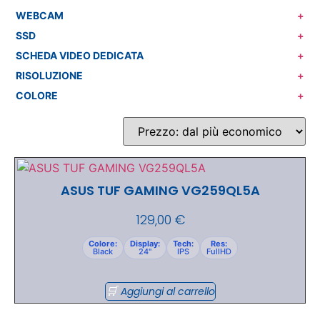
WEBCAM
+
SSD
+
SCHEDA VIDEO DEDICATA
+
RISOLUZIONE
+
COLORE
+
ASUS TUF GAMING VG259QL5A
129,00
€
Colore:
Display:
Tech:
Res:
Black
24"
IPS
FullHD
Aggiungi al carrello