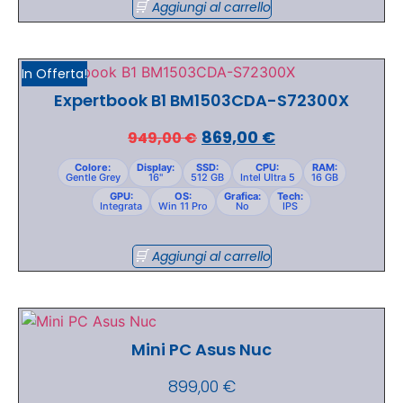
Aggiungi al carrello
In Offerta!
Expertbook B1 BM1503CDA-S72300X
869,00
€
949,00
€
Colore:
Display:
SSD:
CPU:
RAM:
Gentle Grey
16"
512 GB
Intel Ultra 5
16 GB
GPU:
OS:
Grafica:
Tech:
Integrata
Win 11 Pro
No
IPS
Aggiungi al carrello
Mini PC Asus Nuc
899,00
€