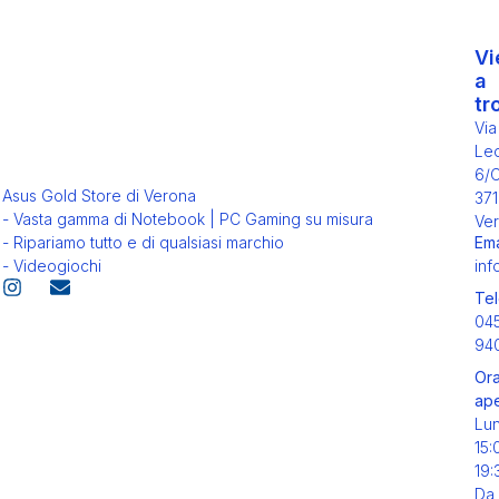
Vi
a
tr
Via
Leo
6/
Asus Gold Store di Verona
371
- Vasta gamma di Notebook | PC Gaming su misura
Ver
Ema
- Ripariamo tutto e di qualsiasi marchio
inf
- Videogiochi
Tel
04
94
Ora
ape
Lu
15:
19:
Da