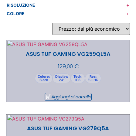
RISOLUZIONE
+
COLORE
+
ASUS TUF GAMING VG259QL5A
129,00
€
Colore:
Display:
Tech:
Res:
Black
24"
IPS
FullHD
Aggiungi al carrello
ASUS TUF GAMING VG279Q5A