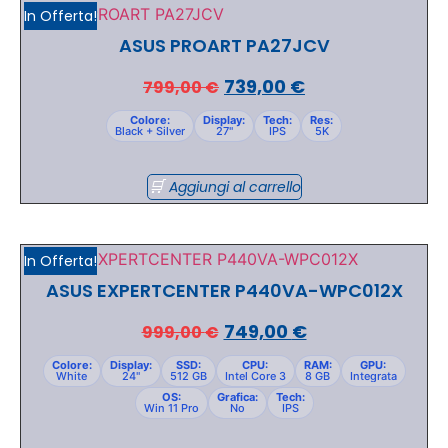
In Offerta!
ASUS PROART PA27JCV
739,00
€
799,00
€
Colore:
Display:
Tech:
Res:
Black + Silver
27"
IPS
5K
Aggiungi al carrello
In Offerta!
ASUS EXPERTCENTER P440VA-WPC012X
749,00
€
999,00
€
Colore:
Display:
SSD:
CPU:
RAM:
GPU:
White
24"
512 GB
Intel Core 3
8 GB
Integrata
OS:
Grafica:
Tech:
Win 11 Pro
No
IPS