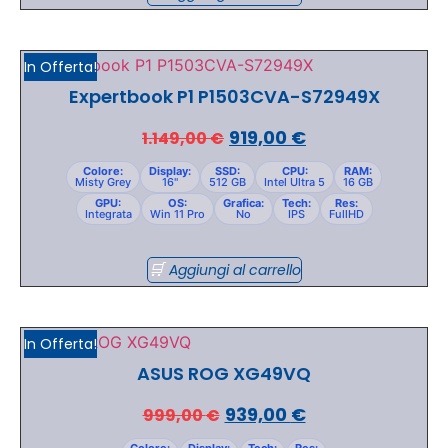
In Offerta!
Expertbook P1 P1503CVA-S72949X
919,00
€
1.149,00
€
Colore:
Display:
SSD:
CPU:
RAM:
Misty Grey
16"
512 GB
Intel Ultra 5
16 GB
GPU:
OS:
Grafica:
Tech:
Res:
Integrata
Win 11 Pro
No
IPS
FullHD
Aggiungi al carrello
In Offerta!
ASUS ROG XG49VQ
939,00
€
999,00
€
Colore:
Display:
Tech:
Res: