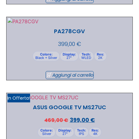
PA278CGV
399,00
€
Colore:
Display:
Tech:
Res:
Black + Silver
27"
WLED
2K
Aggiungi al carrello
In Offerta!
ASUS GOOGLE TV MS27UC
399,00
€
469,00
€
Colore:
Display:
Tech:
Res:
Silver
27"
IPS
4K