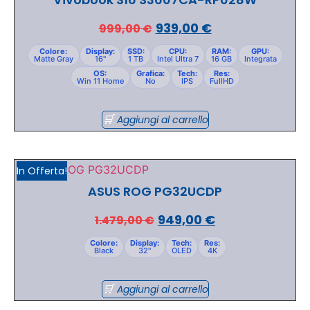
939,00
€
999,00
€
Colore:
Display:
SSD:
CPU:
RAM:
GPU:
Matte Gray
16"
1 TB
Intel Ultra 7
16 GB
Integrata
OS:
Grafica:
Tech:
Res:
Win 11 Home
No
IPS
FullHD
Aggiungi al carrello
In Offerta!
ASUS ROG PG32UCDP
949,00
€
1.479,00
€
Colore:
Display:
Tech:
Res:
Black
32"
OLED
4K
Aggiungi al carrello