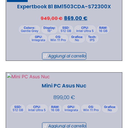
Expertbook B1 BM1503CDA-S72300X
869,00
€
949,00
€
Colore:
Display:
SSD:
CPU:
RAM:
Gentle Grey
16"
512 GB
Intel Ultra 5
16 GB
GPU:
OS:
Grafica:
Tech:
Integrata
Win 11 Pro
No
IPS
Aggiungi al carrello
Mini PC Asus Nuc
899,00
€
SSD:
CPU:
RAM:
GPU:
OS:
Grafica:
512 GB
Intel Ultra 5
16 GB
Integrata
Win 11 Pro
No
Aggiungi al carrello