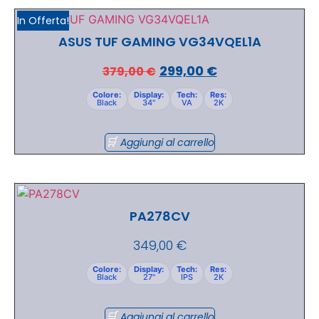
In Offerta!
ASUS TUF GAMING VG34VQEL1A
299,00
€
379,00
€
Colore:
Display:
Tech:
Res:
Black
34"
VA
2K
Aggiungi al carrello
PA278CV
349,00
€
Colore:
Display:
Tech:
Res:
Black
27"
IPS
2K
Aggiungi al carrello