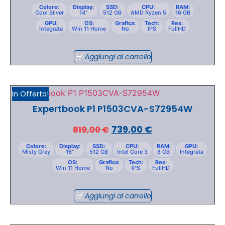
Colore:
Display:
SSD:
CPU:
RAM:
Cool Silver
14"
512 GB
AMD Ryzen 5
16 GB
GPU:
OS:
Grafica:
Tech:
Res:
Integrata
Win 11 Home
No
IPS
FullHD
Aggiungi al carrello
In Offerta!
Expertbook P1 P1503CVA-S72954W
739,00
€
819,00
€
Colore:
Display:
SSD:
CPU:
RAM:
GPU:
Misty Grey
16"
512 GB
Intel Core 3
8 GB
Integrata
OS:
Grafica:
Tech:
Res:
Win 11 Home
No
IPS
FullHD
Aggiungi al carrello