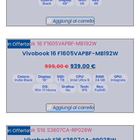
Black
49"
VA
4K
Aggiungi al carrello
In Offerta!
Vivobook 16 F1605VAPBF-MB192W
939,00
€
999,00
€
Colore:
Display:
SSD:
CPU:
RAM:
GPU:
Indie Black
16"
1 TB
Intel Ultra 9
24 GB
Integrata
OS:
Grafica:
Tech:
Res:
Win 11 Home
No
IPS
FullHD
Aggiungi al carrello
In Offerta!
Vivobook S16 S3607CA-RP028W