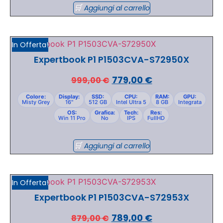
Aggiungi al carrello
In Offerta!
Expertbook P1 P1503CVA-S72950X
779,00
€
999,00
€
Colore:
Display:
SSD:
CPU:
RAM:
GPU:
Misty Grey
16"
512 GB
Intel Ultra 5
8 GB
Integrata
OS:
Grafica:
Tech:
Res:
Win 11 Pro
No
IPS
FullHD
Aggiungi al carrello
In Offerta!
Expertbook P1 P1503CVA-S72953X
789,00
€
879,00
€