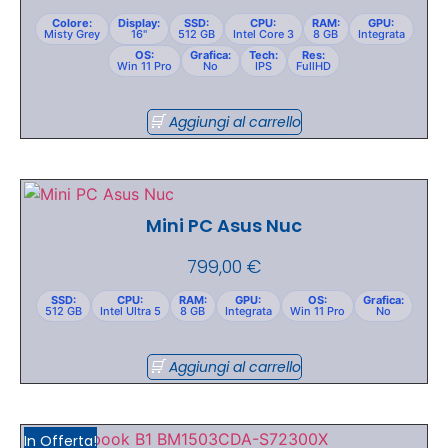
Colore:
Display:
SSD:
CPU:
RAM:
GPU:
Misty Grey
16"
512 GB
Intel Core 3
8 GB
Integrata
OS:
Grafica:
Tech:
Res:
Win 11 Pro
No
IPS
FullHD
Aggiungi al carrello
Mini PC Asus Nuc
799,00
€
SSD:
CPU:
RAM:
GPU:
OS:
Grafica:
512 GB
Intel Ultra 5
8 GB
Integrata
Win 11 Pro
No
Aggiungi al carrello
In Offerta!