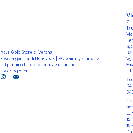
Vi
a
tr
Via
Leo
6/
Asus Gold Store di Verona
371
- Vasta gamma di Notebook | PC Gaming su misura
Ver
Ema
- Ripariamo tutto e di qualsiasi marchio
inf
- Videogiochi
Tel
04
94
Ora
ape
Lu
15:
19:
Da