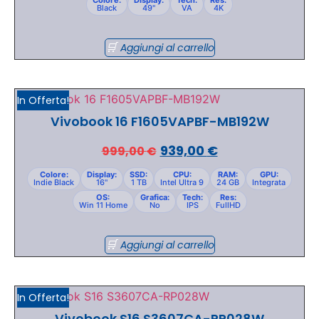
Black
49"
VA
4K
Aggiungi al carrello
In Offerta!
Vivobook 16 F1605VAPBF-MB192W
939,00
€
999,00
€
Colore:
Display:
SSD:
CPU:
RAM:
GPU:
Indie Black
16"
1 TB
Intel Ultra 9
24 GB
Integrata
OS:
Grafica:
Tech:
Res:
Win 11 Home
No
IPS
FullHD
Aggiungi al carrello
In Offerta!
Vivobook S16 S3607CA-RP028W