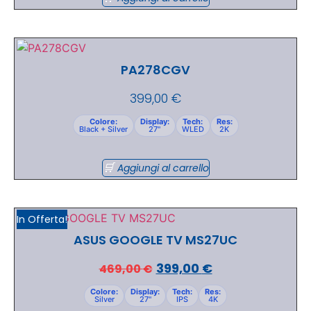
PA278CGV
399,00
€
Colore:
Display:
Tech:
Res:
Black + Silver
27"
WLED
2K
Aggiungi al carrello
In Offerta!
ASUS GOOGLE TV MS27UC
399,00
€
469,00
€
Colore:
Display:
Tech:
Res:
Silver
27"
IPS
4K