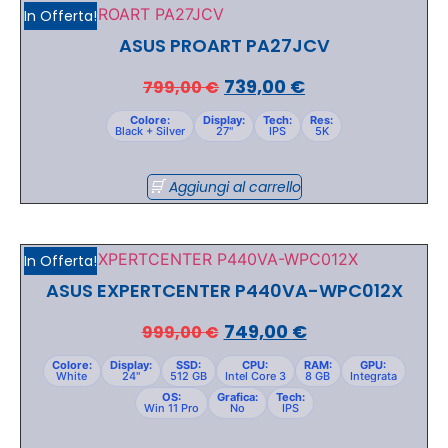
In Offerta!
ASUS PROART PA27JCV
739,00
€
799,00
€
Colore:
Display:
Tech:
Res:
Black + Silver
27"
IPS
5K
Aggiungi al carrello
In Offerta!
ASUS EXPERTCENTER P440VA-WPC012X
749,00
€
999,00
€
Colore:
Display:
SSD:
CPU:
RAM:
GPU:
White
24"
512 GB
Intel Core 3
8 GB
Integrata
OS:
Grafica:
Tech:
Win 11 Pro
No
IPS