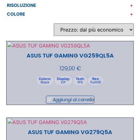
RISOLUZIONE
+
COLORE
+
ASUS TUF GAMING VG259QL5A
129,00
€
Colore:
Display:
Tech:
Res:
Black
24"
IPS
FullHD
Aggiungi al carrello
ASUS TUF GAMING VG279Q5A