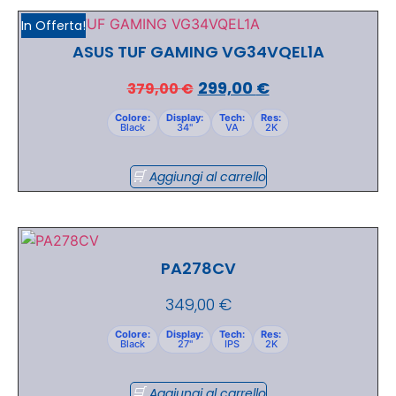
In Offerta!
ASUS TUF GAMING VG34VQEL1A
299,00
€
379,00
€
Colore:
Display:
Tech:
Res:
Black
34"
VA
2K
Aggiungi al carrello
PA278CV
349,00
€
Colore:
Display:
Tech:
Res:
Black
27"
IPS
2K
Aggiungi al carrello