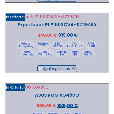
In Offerta!
Expertbook P1 P1503CVA-S72949X
919,00
€
1.149,00
€
Colore:
Display:
SSD:
CPU:
RAM:
Misty Grey
16"
512 GB
Intel Ultra 5
16 GB
GPU:
OS:
Grafica:
Tech:
Res:
Integrata
Win 11 Pro
No
IPS
FullHD
Aggiungi al carrello
In Offerta!
ASUS ROG XG49VQ
939,00
€
999,00
€
Colore:
Display:
Tech:
Res: