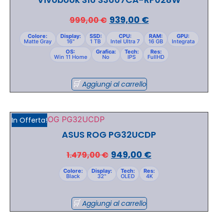
939,00
€
999,00
€
Colore:
Display:
SSD:
CPU:
RAM:
GPU:
Matte Gray
16"
1 TB
Intel Ultra 7
16 GB
Integrata
OS:
Grafica:
Tech:
Res:
Win 11 Home
No
IPS
FullHD
Aggiungi al carrello
In Offerta!
ASUS ROG PG32UCDP
949,00
€
1.479,00
€
Colore:
Display:
Tech:
Res:
Black
32"
OLED
4K
Aggiungi al carrello