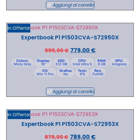
Aggiungi al carrello
In Offerta!
Expertbook P1 P1503CVA-S72950X
779,00
€
999,00
€
Colore:
Display:
SSD:
CPU:
RAM:
GPU:
Misty Grey
16"
512 GB
Intel Ultra 5
8 GB
Integrata
OS:
Grafica:
Tech:
Res:
Win 11 Pro
No
IPS
FullHD
Aggiungi al carrello
In Offerta!
Expertbook P1 P1503CVA-S72953X
789,00
€
879,00
€