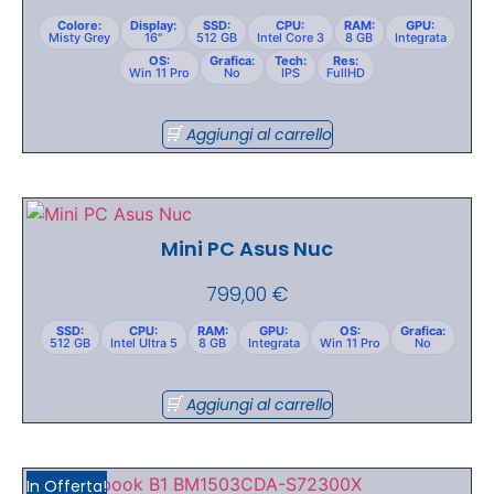
Colore:
Display:
SSD:
CPU:
RAM:
GPU:
Misty Grey
16"
512 GB
Intel Core 3
8 GB
Integrata
OS:
Grafica:
Tech:
Res:
Win 11 Pro
No
IPS
FullHD
Aggiungi al carrello
Mini PC Asus Nuc
799,00
€
SSD:
CPU:
RAM:
GPU:
OS:
Grafica:
512 GB
Intel Ultra 5
8 GB
Integrata
Win 11 Pro
No
Aggiungi al carrello
In Offerta!