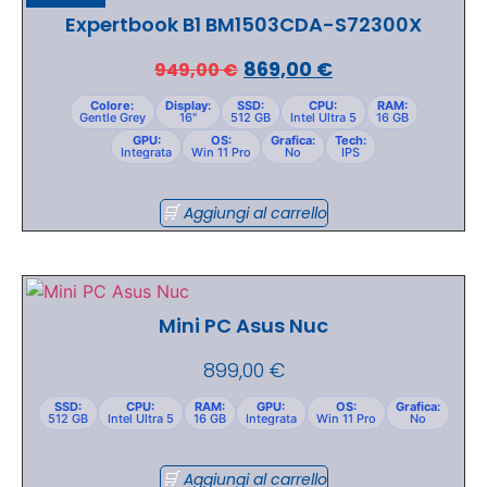
Expertbook B1 BM1503CDA-S72300X
869,00
€
949,00
€
Colore:
Display:
SSD:
CPU:
RAM:
Gentle Grey
16"
512 GB
Intel Ultra 5
16 GB
GPU:
OS:
Grafica:
Tech:
Integrata
Win 11 Pro
No
IPS
Aggiungi al carrello
Mini PC Asus Nuc
899,00
€
SSD:
CPU:
RAM:
GPU:
OS:
Grafica:
512 GB
Intel Ultra 5
16 GB
Integrata
Win 11 Pro
No
Aggiungi al carrello