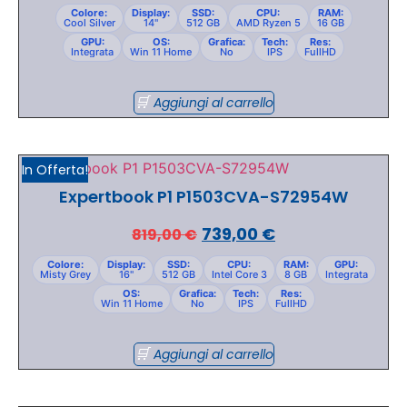
Colore:
Display:
SSD:
CPU:
RAM:
Cool Silver
14"
512 GB
AMD Ryzen 5
16 GB
GPU:
OS:
Grafica:
Tech:
Res:
Integrata
Win 11 Home
No
IPS
FullHD
Aggiungi al carrello
In Offerta!
Expertbook P1 P1503CVA-S72954W
739,00
€
819,00
€
Colore:
Display:
SSD:
CPU:
RAM:
GPU:
Misty Grey
16"
512 GB
Intel Core 3
8 GB
Integrata
OS:
Grafica:
Tech:
Res:
Win 11 Home
No
IPS
FullHD
Aggiungi al carrello