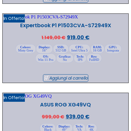
In Offerta!
Expertbook P1 P1503CVA-S72949X
Il
Il
919,00
€
1.149,00
€
prezzo
prezzo
Colore:
Display:
SSD:
CPU:
RAM:
GPU:
Misty Grey
16"
512 GB
Intel Ultra 5
16 GB
Integrata
originale
attuale
OS:
Grafica:
Tech:
Res:
era:
è:
Win 11 Pro
No
IPS
FullHD
1.149,00 €.
919,00 €.
Aggiungi al carrello
In Offerta!
ASUS ROG XG49VQ
Il
Il
939,00
€
999,00
€
prezzo
prezzo
Colore:
Display:
Tech:
Res:
Black
49"
VA
4K