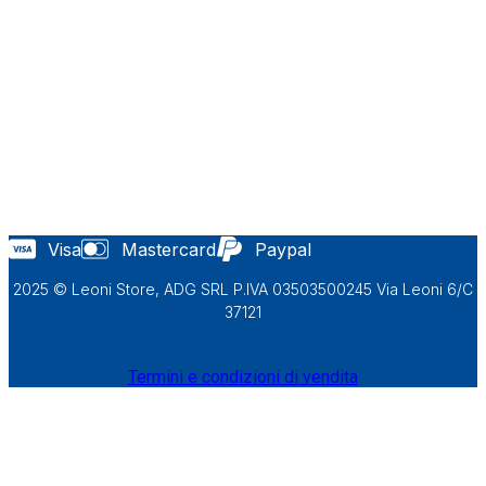
Visa
Mastercard
Paypal
2025 © Leoni Store, ADG SRL P.IVA 03503500245 Via Leoni 6/C
37121
Termini e condizioni di vendita