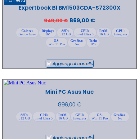
In Offerta!
Expertbook B1 BM1503CDA-S72300X
Il
Il
869,00
€
949,00
€
prezzo
prezzo
Colore:
Display:
SSD:
CPU:
RAM:
GPU:
Gentle Grey
16"
512 GB
Intel Ultra 5
16 GB
Integrata
originale
attuale
OS:
Grafica:
Tech:
era:
è:
Win 11 Pro
No
IPS
949,00 €.
869,00 €.
Aggiungi al carrello
Mini PC Asus Nuc
899,00
€
SSD:
CPU:
RAM:
GPU:
OS:
Grafica:
512 GB
Intel Ultra 5
16 GB
Integrata
Win 11 Pro
No
Aggiungi al carrello