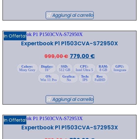
999,00 €.
749,00 €.
Aggiungi al carrello
In Offerta!
Expertbook P1 P1503CVA-S72950X
Il
Il
779,00
€
999,00
€
prezzo
prezzo
Colore:
Display:
SSD:
CPU:
RAM:
GPU:
Misty Grey
16"
512 GB
Intel Ultra 5
8 GB
Integrata
originale
attuale
OS:
Grafica:
Tech:
Res:
era:
è:
Win 11 Pro
No
IPS
FullHD
999,00 €.
779,00 €.
Aggiungi al carrello
In Offerta!
Expertbook P1 P1503CVA-S72953X