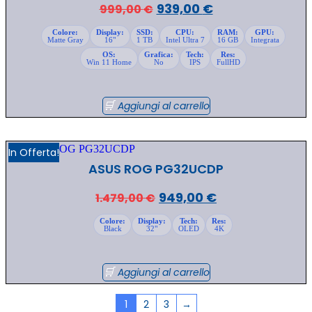
Il
Il
939,00
€
999,00
€
prezzo
prezzo
Colore:
Display:
SSD:
CPU:
RAM:
GPU:
Matte Gray
16"
1 TB
Intel Ultra 7
16 GB
Integrata
originale
attuale
OS:
Grafica:
Tech:
Res:
era:
è:
Win 11 Home
No
IPS
FullHD
999,00 €.
939,00 €.
Aggiungi al carrello
In Offerta!
ASUS ROG PG32UCDP
Il
Il
949,00
€
1.479,00
€
prezzo
prezzo
Colore:
Display:
Tech:
Res:
Black
32"
OLED
4K
originale
attuale
era:
è:
1.479,00 €.
949,00 €.
Aggiungi al carrello
1
2
3
→