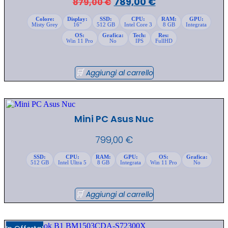
Il
Il
789,00
€
879,00
€
prezzo
prezzo
Colore:
Display:
SSD:
CPU:
RAM:
GPU:
Misty Grey
16"
512 GB
Intel Core 3
8 GB
Integrata
originale
attuale
OS:
Grafica:
Tech:
Res:
era:
è:
Win 11 Pro
No
IPS
FullHD
879,00 €.
789,00 €.
Aggiungi al carrello
Mini PC Asus Nuc
799,00
€
SSD:
CPU:
RAM:
GPU:
OS:
Grafica:
512 GB
Intel Ultra 5
8 GB
Integrata
Win 11 Pro
No
Aggiungi al carrello