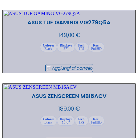
ASUS TUF GAMING VG279Q5A
149,00
€
Colore:
Display:
Tech:
Res:
Black
27"
IPS
FullHD
Aggiungi al carrello
ASUS ZENSCREEN MB16ACV
189,00
€
Colore:
Display:
Tech:
Res:
Black
15.6"
IPS
FullHD