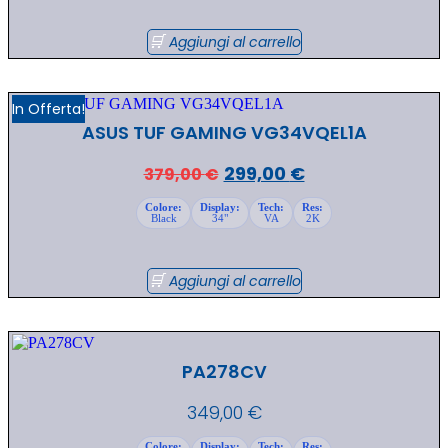
Aggiungi al carrello
In Offerta!
ASUS TUF GAMING VG34VQEL1A
Il
Il
299,00
€
379,00
€
prezzo
prezzo
Colore:
Display:
Tech:
Res:
Black
34"
VA
2K
originale
attuale
era:
è:
379,00 €.
299,00 €.
Aggiungi al carrello
PA278CV
349,00
€
Colore:
Display:
Tech:
Res: