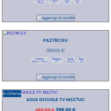
Black
27"
IPS
2K
Aggiungi al carrello
PA278CGV
399,00
€
Colore:
Display:
Tech:
Res:
Black + Silver
27"
WLED
2K
Aggiungi al carrello
In Offerta!
ASUS GOOGLE TV MS27UC
Il
Il
399,00
€
469,00
€