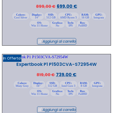
Il
Il
699,00
€
899,00
€
prezzo
prezzo
Colore:
Display:
SSD:
CPU:
RAM:
GPU:
Cool Silver
14"
512 GB
AMD Ryzen 5
16 GB
Integrata
originale
attuale
OS:
Grafica:
Tech:
Res:
era:
è:
Win 11 Home
No
IPS
FullHD
899,00 €.
699,00 €.
Aggiungi al carrello
In Offerta!
Expertbook P1 P1503CVA-S72954W
Il
Il
739,00
€
819,00
€
prezzo
prezzo
Colore:
Display:
SSD:
CPU:
RAM:
GPU:
Misty Grey
16"
512 GB
Intel Core 3
8 GB
Integrata
originale
attuale
OS:
Grafica:
Tech:
Res:
era:
è:
Win 11 Home
No
IPS
FullHD
819,00 €.
739,00 €.
Aggiungi al carrello