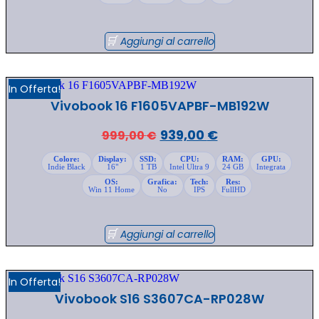
originale
attuale
era:
è:
999,00 €.
939,00 €.
Aggiungi al carrello
In Offerta!
Vivobook 16 F1605VAPBF-MB192W
Il
Il
939,00
€
999,00
€
prezzo
prezzo
Colore:
Display:
SSD:
CPU:
RAM:
GPU:
Indie Black
16"
1 TB
Intel Ultra 9
24 GB
Integrata
originale
attuale
OS:
Grafica:
Tech:
Res:
era:
è:
Win 11 Home
No
IPS
FullHD
999,00 €.
939,00 €.
Aggiungi al carrello
In Offerta!
Vivobook S16 S3607CA-RP028W