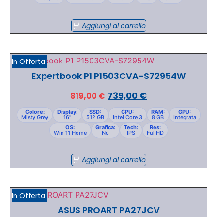
Aggiungi al carrello
In Offerta!
Expertbook P1 P1503CVA-S72954W
739,00
€
819,00
€
Colore:
Display:
SSD:
CPU:
RAM:
GPU:
Misty Grey
16"
512 GB
Intel Core 3
8 GB
Integrata
OS:
Grafica:
Tech:
Res:
Win 11 Home
No
IPS
FullHD
Aggiungi al carrello
In Offerta!
ASUS PROART PA27JCV