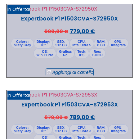
In Offerta!
Expertbook P1 P1503CVA-S72950X
779,00
€
999,00
€
Colore:
Display:
SSD:
CPU:
RAM:
GPU:
Misty Grey
16"
512 GB
Intel Ultra 5
8 GB
Integrata
OS:
Grafica:
Tech:
Res:
Win 11 Pro
No
IPS
FullHD
Aggiungi al carrello
In Offerta!
Expertbook P1 P1503CVA-S72953X
789,00
€
879,00
€
Colore:
Display:
SSD:
CPU:
RAM:
GPU:
Misty Grey
16"
512 GB
Intel Core 3
8 GB
Integrata
OS:
Grafica:
Tech:
Res: