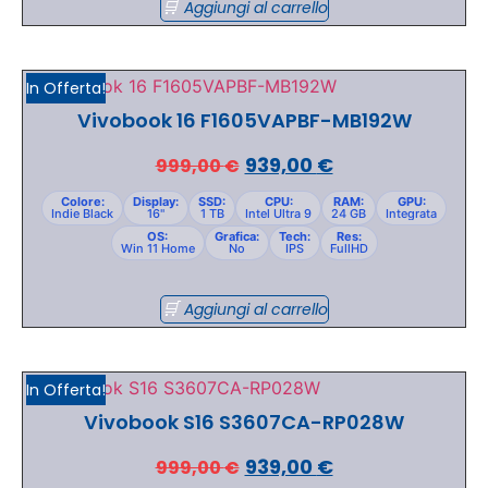
Aggiungi al carrello
In Offerta!
Vivobook 16 F1605VAPBF-MB192W
939,00
€
999,00
€
Colore:
Display:
SSD:
CPU:
RAM:
GPU:
Indie Black
16"
1 TB
Intel Ultra 9
24 GB
Integrata
OS:
Grafica:
Tech:
Res:
Win 11 Home
No
IPS
FullHD
Aggiungi al carrello
In Offerta!
Vivobook S16 S3607CA-RP028W
939,00
€
999,00
€