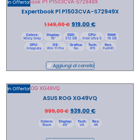
In Offerta!
Expertbook P1 P1503CVA-S72949X
919,00
€
1.149,00
€
Colore:
Display:
SSD:
CPU:
RAM:
Misty Grey
16"
512 GB
Intel Ultra 5
16 GB
GPU:
OS:
Grafica:
Tech:
Res:
Integrata
Win 11 Pro
No
IPS
FullHD
Aggiungi al carrello
In Offerta!
ASUS ROG XG49VQ
939,00
€
999,00
€
Colore:
Display:
Tech:
Res:
Black
49"
VA
4K