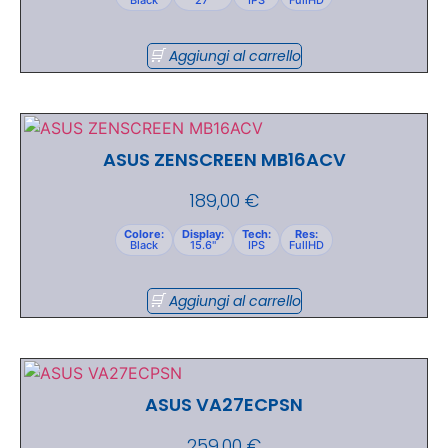
Aggiungi al carrello
ASUS ZENSCREEN MB16ACV
189,00
€
Colore:
Display:
Tech:
Res:
Black
15.6"
IPS
FullHD
Aggiungi al carrello
ASUS VA27ECPSN
259,00
€