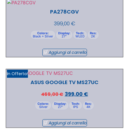
PA278CGV
399,00
€
Colore:
Display:
Tech:
Res:
Black + Silver
27"
WLED
2K
Aggiungi al carrello
In Offerta!
ASUS GOOGLE TV MS27UC
399,00
€
469,00
€
Colore:
Display:
Tech:
Res:
Silver
27"
IPS
4K
Aggiungi al carrello