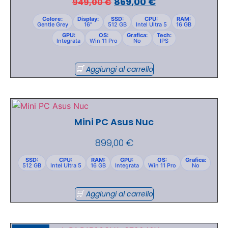
869,00
€
949,00
€
Colore:
Display:
SSD:
CPU:
RAM:
Gentle Grey
16"
512 GB
Intel Ultra 5
16 GB
GPU:
OS:
Grafica:
Tech:
Integrata
Win 11 Pro
No
IPS
Aggiungi al carrello
Mini PC Asus Nuc
899,00
€
SSD:
CPU:
RAM:
GPU:
OS:
Grafica:
512 GB
Intel Ultra 5
16 GB
Integrata
Win 11 Pro
No
Aggiungi al carrello