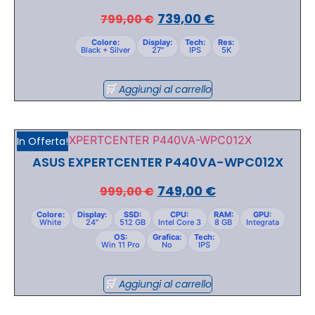
739,00
€
799,00
€
Colore:
Display:
Tech:
Res:
Black + Silver
27"
IPS
5K
Aggiungi al carrello
In Offerta!
ASUS EXPERTCENTER P440VA-WPC012X
749,00
€
999,00
€
Colore:
Display:
SSD:
CPU:
RAM:
GPU:
White
24"
512 GB
Intel Core 3
8 GB
Integrata
OS:
Grafica:
Tech:
Win 11 Pro
No
IPS
Aggiungi al carrello