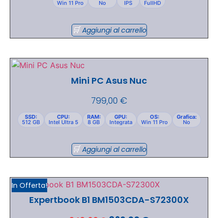
Win 11 Pro
No
IPS
FullHD
Aggiungi al carrello
Mini PC Asus Nuc
799,00
€
SSD:
CPU:
RAM:
GPU:
OS:
Grafica:
512 GB
Intel Ultra 5
8 GB
Integrata
Win 11 Pro
No
Aggiungi al carrello
In Offerta!
Expertbook B1 BM1503CDA-S72300X