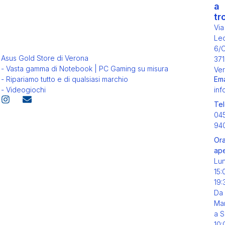
a
tr
Via
Leo
6/
Asus Gold Store di Verona
371
- Vasta gamma di Notebook | PC Gaming su misura
Ver
Ema
- Ripariamo tutto e di qualsiasi marchio
inf
- Videogiochi
Tel
04
94
Ora
ape
Lu
15:
19:
Da
Mar
a S
10: