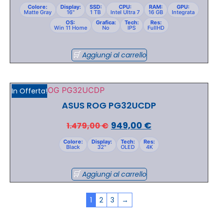
Colore:
Display:
SSD:
CPU:
RAM:
GPU:
Matte Gray
16"
1 TB
Intel Ultra 7
16 GB
Integrata
OS:
Grafica:
Tech:
Res:
Win 11 Home
No
IPS
FullHD
Aggiungi al carrello
In Offerta!
ASUS ROG PG32UCDP
949,00
€
1.479,00
€
Colore:
Display:
Tech:
Res:
Black
32"
OLED
4K
Aggiungi al carrello
1
2
3
→