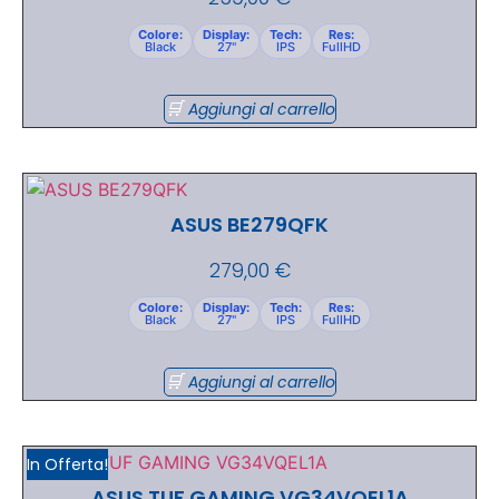
Colore:
Display:
Tech:
Res:
Black
27"
IPS
FullHD
Aggiungi al carrello
ASUS BE279QFK
279,00
€
Colore:
Display:
Tech:
Res:
Black
27"
IPS
FullHD
Aggiungi al carrello
In Offerta!
ASUS TUF GAMING VG34VQEL1A