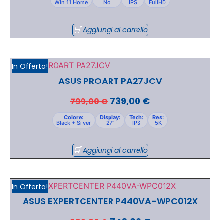
Win 11 Home
No
IPS
FullHD
Aggiungi al carrello
In Offerta!
ASUS PROART PA27JCV
739,00
€
799,00
€
Colore:
Display:
Tech:
Res:
Black + Silver
27"
IPS
5K
Aggiungi al carrello
In Offerta!
ASUS EXPERTCENTER P440VA-WPC012X