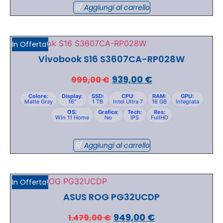
Aggiungi al carrello
In Offerta!
Vivobook S16 S3607CA-RP028W
939,00
€
999,00
€
Colore:
Display:
SSD:
CPU:
RAM:
GPU:
Matte Gray
16"
1 TB
Intel Ultra 7
16 GB
Integrata
OS:
Grafica:
Tech:
Res:
Win 11 Home
No
IPS
FullHD
Aggiungi al carrello
In Offerta!
ASUS ROG PG32UCDP
949,00
€
1.479,00
€