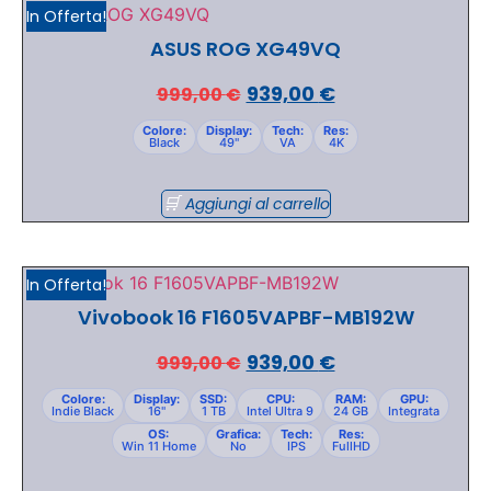
In Offerta!
ASUS ROG XG49VQ
939,00
€
999,00
€
Colore:
Display:
Tech:
Res:
Black
49"
VA
4K
Aggiungi al carrello
In Offerta!
Vivobook 16 F1605VAPBF-MB192W
939,00
€
999,00
€
Colore:
Display:
SSD:
CPU:
RAM:
GPU:
Indie Black
16"
1 TB
Intel Ultra 9
24 GB
Integrata
OS:
Grafica:
Tech:
Res:
Win 11 Home
No
IPS
FullHD