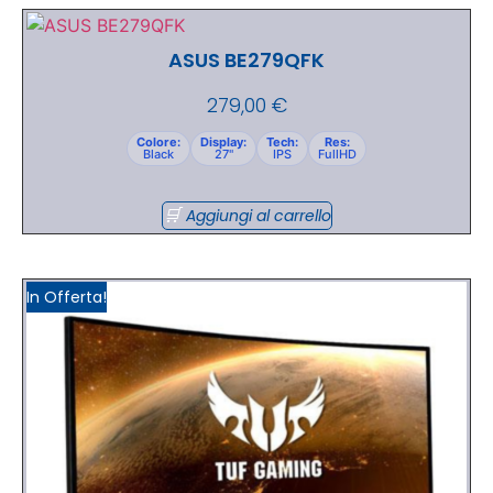
ASUS BE279QFK
279,00
€
Colore:
Display:
Tech:
Res:
Black
27"
IPS
FullHD
Aggiungi al carrello
In Offerta!