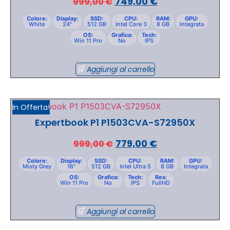
749,00
€
999,00
€
Colore:
Display:
SSD:
CPU:
RAM:
GPU:
White
24"
512 GB
Intel Core 3
8 GB
Integrata
OS:
Grafica:
Tech:
Win 11 Pro
No
IPS
Aggiungi al carrello
In Offerta!
Expertbook P1 P1503CVA-S72950X
779,00
€
999,00
€
Colore:
Display:
SSD:
CPU:
RAM:
GPU:
Misty Grey
16"
512 GB
Intel Ultra 5
8 GB
Integrata
OS:
Grafica:
Tech:
Res:
Win 11 Pro
No
IPS
FullHD
Aggiungi al carrello