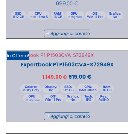
899,00
€
SSD:
CPU:
RAM:
GPU:
OS:
Grafica:
512 GB
Intel Ultra 5
16 GB
Integrata
Win 11 Pro
No
Aggiungi al carrello
In Offerta!
Expertbook P1 P1503CVA-S72949X
919,00
€
1.149,00
€
Colore:
Display:
SSD:
CPU:
RAM:
Misty Grey
16"
512 GB
Intel Ultra 5
16 GB
GPU:
OS:
Grafica:
Tech:
Res:
Integrata
Win 11 Pro
No
IPS
FullHD
Aggiungi al carrello