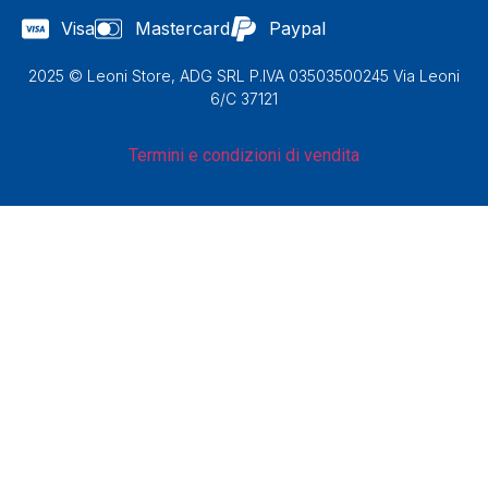
Visa
Mastercard
Paypal
2025 © Leoni Store, ADG SRL P.IVA 03503500245 Via Leoni
6/C 37121
Termini e condizioni di vendita