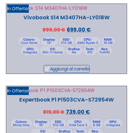
In Offerta!
Vivobook S14 M3407HA-LY018W
699,00
€
899,00
€
Colore:
Display:
SSD:
CPU:
RAM:
Cool Silver
14"
512 GB
AMD Ryzen 5
16 GB
GPU:
OS:
Grafica:
Tech:
Res:
Integrata
Win 11 Home
No
IPS
FullHD
Aggiungi al carrello
In Offerta!
Expertbook P1 P1503CVA-S72954W
739,00
€
819,00
€
Colore:
Display:
SSD:
CPU:
RAM:
GPU:
Misty Grey
16"
512 GB
Intel Core 3
8 GB
Integrata
OS:
Grafica:
Tech:
Res: