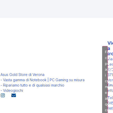
Vi
a
Fai
tr
clic
Via
per
Leo
acce
6/
Asus Gold Store di Verona
371
i
- Vasta gamma di Notebook | PC Gaming su misura
Ver
cook
Ema
- Ripariamo tutto e di qualsiasi marchio
mark
inf
- Videogiochi
e
Tel
abili
04
ques
94
cont