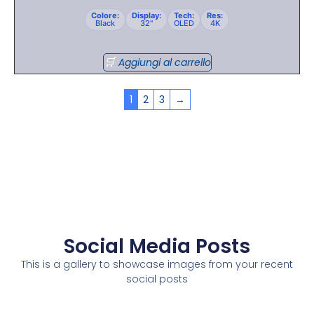
Colore:
Display:
Tech:
Res:
Black
32"
OLED
4K
Aggiungi al carrello
1
2
3
→
Social Media Posts
This is a gallery to showcase images from your recent
social posts