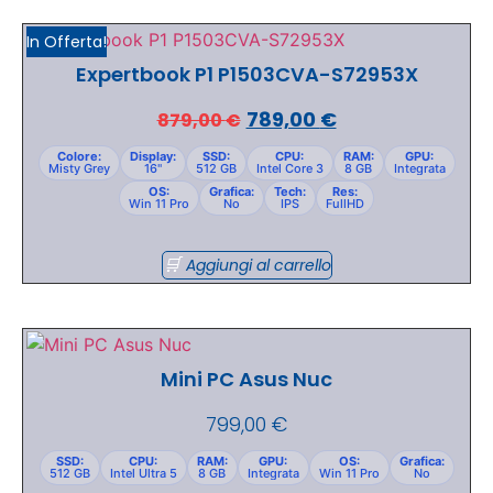
In Offerta!
Expertbook P1 P1503CVA-S72953X
789,00
€
879,00
€
Colore:
Display:
SSD:
CPU:
RAM:
GPU:
Misty Grey
16"
512 GB
Intel Core 3
8 GB
Integrata
OS:
Grafica:
Tech:
Res:
Win 11 Pro
No
IPS
FullHD
Aggiungi al carrello
Mini PC Asus Nuc
799,00
€
SSD:
CPU:
RAM:
GPU:
OS:
Grafica:
512 GB
Intel Ultra 5
8 GB
Integrata
Win 11 Pro
No