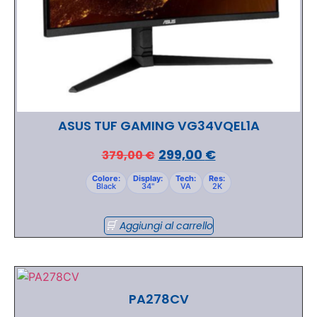
ASUS TUF GAMING VG34VQEL1A
299,00
€
379,00
€
Colore:
Display:
Tech:
Res:
Black
34"
VA
2K
Aggiungi al carrello
PA278CV