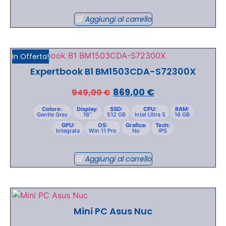
Aggiungi al carrello
In Offerta!
Expertbook B1 BM1503CDA-S72300X
869,00
€
949,00
€
Colore:
Display:
SSD:
CPU:
RAM:
Gentle Grey
16"
512 GB
Intel Ultra 5
16 GB
GPU:
OS:
Grafica:
Tech:
Integrata
Win 11 Pro
No
IPS
Aggiungi al carrello
Mini PC Asus Nuc