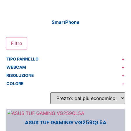
SmartPhone
Filtro
TIPO PANNELLO
+
WEBCAM
+
RISOLUZIONE
+
COLORE
+
ASUS TUF GAMING VG259QL5A