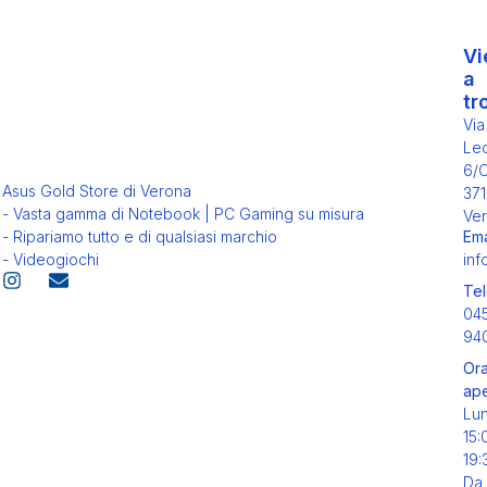
Vi
a
tr
Via
Leo
6/
Asus Gold Store di Verona
371
- Vasta gamma di Notebook | PC Gaming su misura
Ver
Ema
- Ripariamo tutto e di qualsiasi marchio
inf
- Videogiochi
Tel
04
94
Ora
ape
Lu
15:
19:
Da