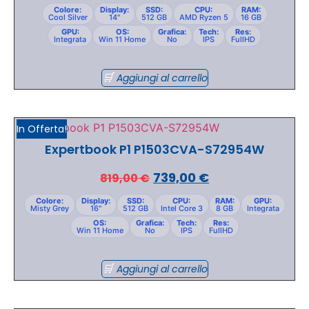
Colore:
Display:
SSD:
CPU:
RAM:
Cool Silver
14"
512 GB
AMD Ryzen 5
16 GB
GPU:
OS:
Grafica:
Tech:
Res:
Integrata
Win 11 Home
No
IPS
FullHD
Aggiungi al carrello
In Offerta!
Expertbook P1 P1503CVA-S72954W
739,00
€
819,00
€
Colore:
Display:
SSD:
CPU:
RAM:
GPU:
Misty Grey
16"
512 GB
Intel Core 3
8 GB
Integrata
OS:
Grafica:
Tech:
Res:
Win 11 Home
No
IPS
FullHD
Aggiungi al carrello