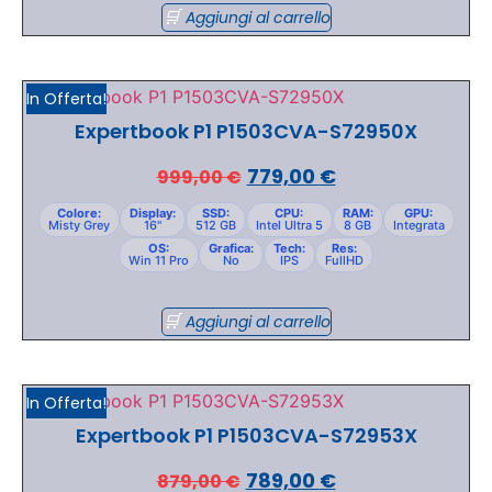
Aggiungi al carrello
In Offerta!
Expertbook P1 P1503CVA-S72950X
779,00
€
999,00
€
Colore:
Display:
SSD:
CPU:
RAM:
GPU:
Misty Grey
16"
512 GB
Intel Ultra 5
8 GB
Integrata
OS:
Grafica:
Tech:
Res:
Win 11 Pro
No
IPS
FullHD
Aggiungi al carrello
In Offerta!
Expertbook P1 P1503CVA-S72953X
789,00
€
879,00
€