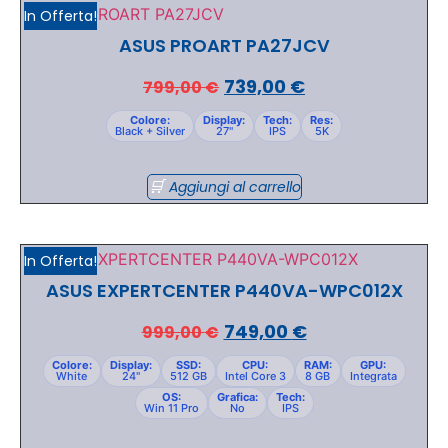
In Offerta!
ASUS PROART PA27JCV
739,00
€
799,00
€
Colore:
Display:
Tech:
Res:
Black + Silver
27"
IPS
5K
Aggiungi al carrello
In Offerta!
ASUS EXPERTCENTER P440VA-WPC012X
749,00
€
999,00
€
Colore:
Display:
SSD:
CPU:
RAM:
GPU:
White
24"
512 GB
Intel Core 3
8 GB
Integrata
OS:
Grafica:
Tech:
Win 11 Pro
No
IPS