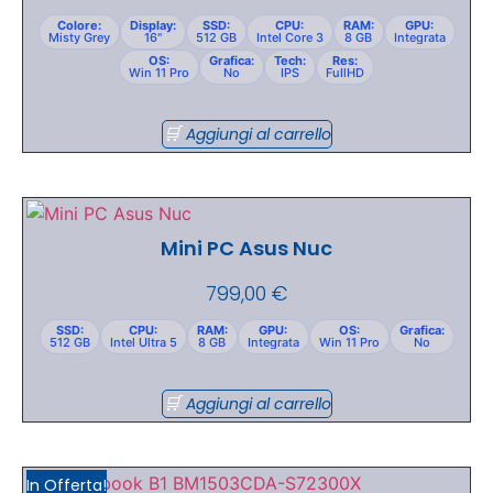
Colore:
Display:
SSD:
CPU:
RAM:
GPU:
Misty Grey
16"
512 GB
Intel Core 3
8 GB
Integrata
OS:
Grafica:
Tech:
Res:
Win 11 Pro
No
IPS
FullHD
Aggiungi al carrello
Mini PC Asus Nuc
799,00
€
SSD:
CPU:
RAM:
GPU:
OS:
Grafica:
512 GB
Intel Ultra 5
8 GB
Integrata
Win 11 Pro
No
Aggiungi al carrello
In Offerta!