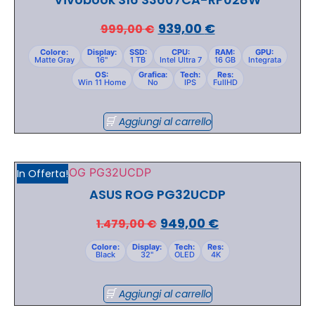
939,00
€
999,00
€
Colore:
Display:
SSD:
CPU:
RAM:
GPU:
Matte Gray
16"
1 TB
Intel Ultra 7
16 GB
Integrata
OS:
Grafica:
Tech:
Res:
Win 11 Home
No
IPS
FullHD
Aggiungi al carrello
In Offerta!
ASUS ROG PG32UCDP
949,00
€
1.479,00
€
Colore:
Display:
Tech:
Res:
Black
32"
OLED
4K
Aggiungi al carrello