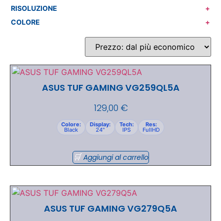
RISOLUZIONE
+
COLORE
+
ASUS TUF GAMING VG259QL5A
129,00
€
Colore:
Display:
Tech:
Res:
Black
24"
IPS
FullHD
Aggiungi al carrello
ASUS TUF GAMING VG279Q5A