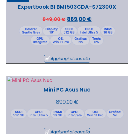
Expertbook B1 BM1503CDA-S72300X
869,00
€
949,00
€
Colore:
Display:
SSD:
CPU:
RAM:
Gentle Grey
16"
512 GB
Intel Ultra 5
16 GB
GPU:
OS:
Grafica:
Tech:
Integrata
Win 11 Pro
No
IPS
Aggiungi al carrello
Mini PC Asus Nuc
899,00
€
SSD:
CPU:
RAM:
GPU:
OS:
Grafica:
512 GB
Intel Ultra 5
16 GB
Integrata
Win 11 Pro
No
Aggiungi al carrello