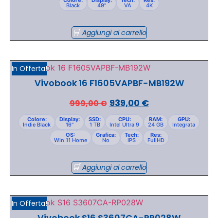
Black
49"
VA
4K
Aggiungi al carrello
In Offerta!
Vivobook 16 F1605VAPBF-MB192W
939,00
€
999,00
€
Colore:
Display:
SSD:
CPU:
RAM:
GPU:
Indie Black
16"
1 TB
Intel Ultra 9
24 GB
Integrata
OS:
Grafica:
Tech:
Res:
Win 11 Home
No
IPS
FullHD
Aggiungi al carrello
In Offerta!
Vivobook S16 S3607CA-RP028W