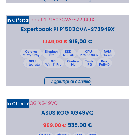
In Offerta!
Expertbook P1 P1503CVA-S72949X
919,00
€
1.149,00
€
Colore:
Display:
SSD:
CPU:
RAM:
Misty Grey
16"
512 GB
Intel Ultra 5
16 GB
GPU:
OS:
Grafica:
Tech:
Res:
Integrata
Win 11 Pro
No
IPS
FullHD
Aggiungi al carrello
In Offerta!
ASUS ROG XG49VQ
939,00
€
999,00
€
Colore:
Display:
Tech:
Res: