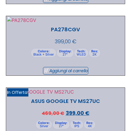
PA278CGV
399,00
€
Colore:
Display:
Tech:
Res:
Black + Silver
27"
WLED
2K
Aggiungi al carrello
In Offerta!
ASUS GOOGLE TV MS27UC
399,00
€
469,00
€
Colore:
Display:
Tech:
Res:
Silver
27"
IPS
4K