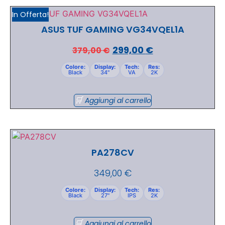
In Offerta!
ASUS TUF GAMING VG34VQEL1A
299,00
€
379,00
€
Colore:
Display:
Tech:
Res:
Black
34"
VA
2K
Aggiungi al carrello
PA278CV
349,00
€
Colore:
Display:
Tech:
Res:
Black
27"
IPS
2K
Aggiungi al carrello