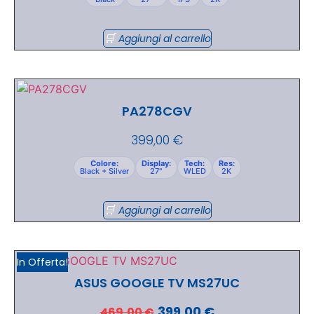
Aggiungi al carrello
PA278CGV
399,00
€
Colore:
Display:
Tech:
Res:
Black + Silver
27"
WLED
2K
Aggiungi al carrello
In Offerta!
ASUS GOOGLE TV MS27UC
399,00
€
469,00
€