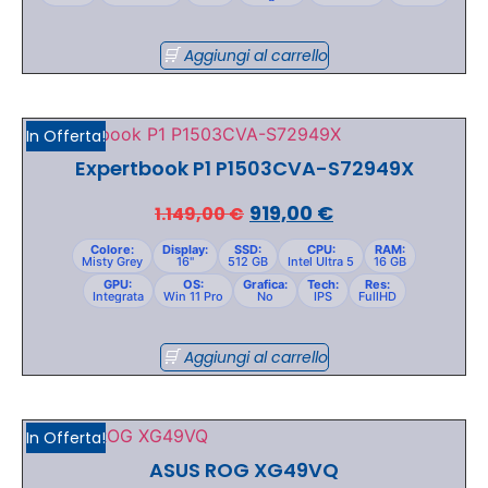
Aggiungi al carrello
In Offerta!
Expertbook P1 P1503CVA-S72949X
919,00
€
1.149,00
€
Colore:
Display:
SSD:
CPU:
RAM:
Misty Grey
16"
512 GB
Intel Ultra 5
16 GB
GPU:
OS:
Grafica:
Tech:
Res:
Integrata
Win 11 Pro
No
IPS
FullHD
Aggiungi al carrello
In Offerta!
ASUS ROG XG49VQ