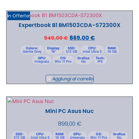
In Offerta!
Expertbook B1 BM1503CDA-S72300X
869,00
€
949,00
€
Colore:
Display:
SSD:
CPU:
RAM:
Gentle Grey
16"
512 GB
Intel Ultra 5
16 GB
GPU:
OS:
Grafica:
Tech:
Integrata
Win 11 Pro
No
IPS
Aggiungi al carrello
Mini PC Asus Nuc
899,00
€
SSD:
CPU:
RAM:
GPU:
OS:
Grafica:
512 GB
Intel Ultra 5
16 GB
Integrata
Win 11 Pro
No