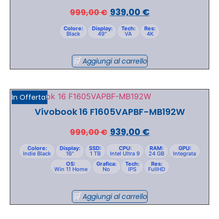
939,00
€
999,00
€
Colore:
Display:
Tech:
Res:
Black
49"
VA
4K
Aggiungi al carrello
In Offerta!
Vivobook 16 F1605VAPBF-MB192W
939,00
€
999,00
€
Colore:
Display:
SSD:
CPU:
RAM:
GPU:
Indie Black
16"
1 TB
Intel Ultra 9
24 GB
Integrata
OS:
Grafica:
Tech:
Res:
Win 11 Home
No
IPS
FullHD
Aggiungi al carrello