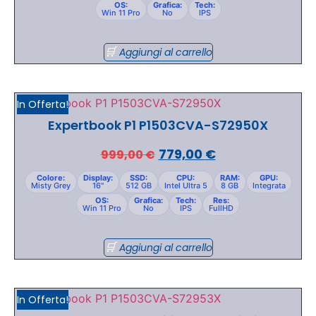
OS:
Grafica:
Tech:
Win 11 Pro
No
IPS
Aggiungi al carrello
In Offerta!
Expertbook P1 P1503CVA-S72950X
779,00
€
999,00
€
Colore:
Display:
SSD:
CPU:
RAM:
GPU:
Misty Grey
16"
512 GB
Intel Ultra 5
8 GB
Integrata
OS:
Grafica:
Tech:
Res:
Win 11 Pro
No
IPS
FullHD
Aggiungi al carrello
In Offerta!