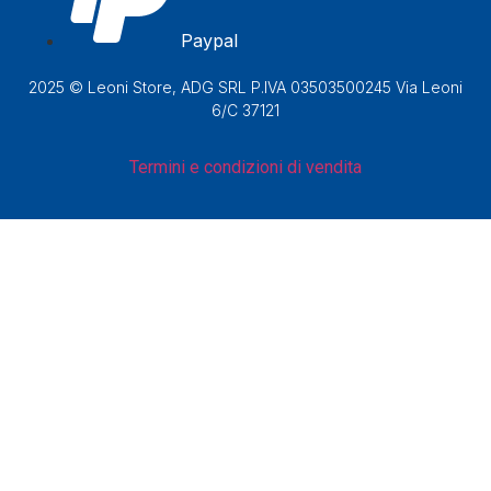
Paypal
2025 © Leoni Store, ADG SRL P.IVA 03503500245 Via Leoni
6/C 37121
Termini e condizioni di vendita