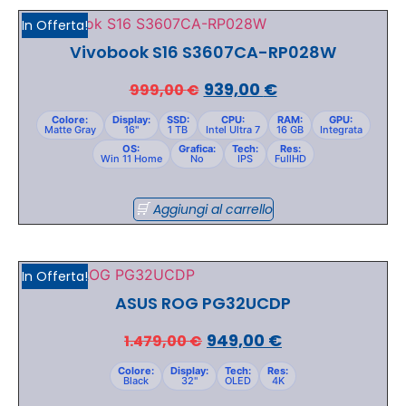
In Offerta!
Vivobook S16 S3607CA-RP028W
939,00
€
999,00
€
Colore:
Display:
SSD:
CPU:
RAM:
GPU:
Matte Gray
16"
1 TB
Intel Ultra 7
16 GB
Integrata
OS:
Grafica:
Tech:
Res:
Win 11 Home
No
IPS
FullHD
Aggiungi al carrello
In Offerta!
ASUS ROG PG32UCDP
949,00
€
1.479,00
€
Colore:
Display:
Tech:
Res:
Black
32"
OLED
4K