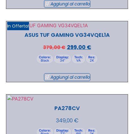
Aggiungi al carrello
In Offerta!
ASUS TUF GAMING VG34VQEL1A
299,00
€
379,00
€
Colore:
Display:
Tech:
Res:
Black
34"
VA
2K
Aggiungi al carrello
PA278CV
349,00
€
Colore:
Display:
Tech:
Res:
Black
27"
IPS
2K