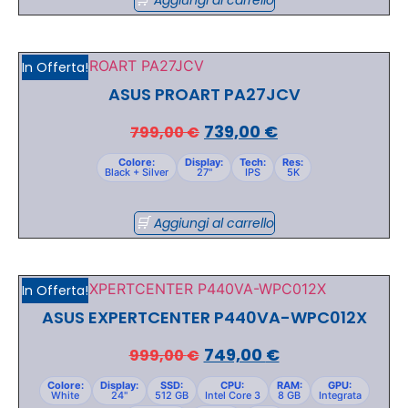
In Offerta!
ASUS PROART PA27JCV
739,00
€
799,00
€
Colore:
Display:
Tech:
Res:
Black + Silver
27"
IPS
5K
Aggiungi al carrello
In Offerta!
ASUS EXPERTCENTER P440VA-WPC012X
749,00
€
999,00
€
Colore:
Display:
SSD:
CPU:
RAM:
GPU:
White
24"
512 GB
Intel Core 3
8 GB
Integrata