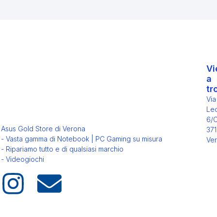
Vi
a
tr
Via
Leo
6/
Asus Gold Store di Verona
371
- Vasta gamma di Notebook | PC Gaming su misura
Ver
- Ripariamo tutto e di qualsiasi marchio
- Videogiochi