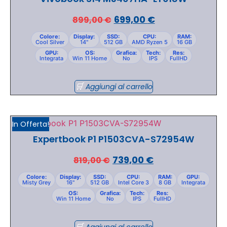
699,00
€
899,00
€
Colore:
Display:
SSD:
CPU:
RAM:
Cool Silver
14"
512 GB
AMD Ryzen 5
16 GB
GPU:
OS:
Grafica:
Tech:
Res:
Integrata
Win 11 Home
No
IPS
FullHD
Aggiungi al carrello
In Offerta!
Expertbook P1 P1503CVA-S72954W
739,00
€
819,00
€
Colore:
Display:
SSD:
CPU:
RAM:
GPU:
Misty Grey
16"
512 GB
Intel Core 3
8 GB
Integrata
OS:
Grafica:
Tech:
Res:
Win 11 Home
No
IPS
FullHD
Aggiungi al carrello