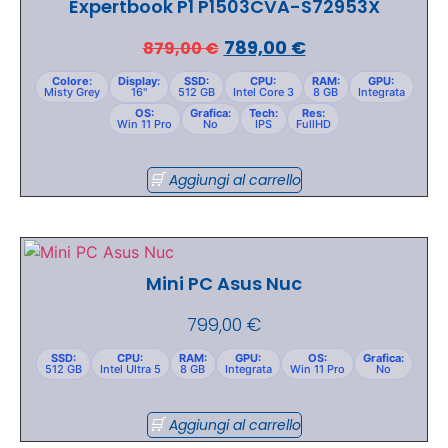
Expertbook P1 P1503CVA-S72953X
789,00
€
879,00
€
Colore:
Display:
SSD:
CPU:
RAM:
GPU:
Misty Grey
16"
512 GB
Intel Core 3
8 GB
Integrata
OS:
Grafica:
Tech:
Res:
Win 11 Pro
No
IPS
FullHD
Aggiungi al carrello
Mini PC Asus Nuc
799,00
€
SSD:
CPU:
RAM:
GPU:
OS:
Grafica:
512 GB
Intel Ultra 5
8 GB
Integrata
Win 11 Pro
No
Aggiungi al carrello