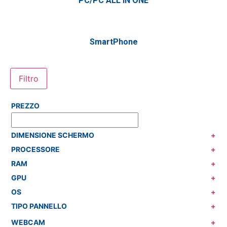
PC/PC ALL IN ONE
SmartPhone
Filtro
PREZZO
DIMENSIONE SCHERMO
+
PROCESSORE
+
RAM
+
GPU
+
OS
+
TIPO PANNELLO
+
WEBCAM
+