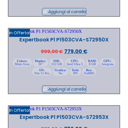
Aggiungi al carrello
In Offerta!
Expertbook P1 P1503CVA-S72950X
779,00
€
999,00
€
Colore:
Display:
SSD:
CPU:
RAM:
GPU:
Misty Grey
16"
512 GB
Intel Ultra 5
8 GB
Integrata
OS:
Grafica:
Tech:
Res:
Win 11 Pro
No
IPS
FullHD
Aggiungi al carrello
In Offerta!
Expertbook P1 P1503CVA-S72953X