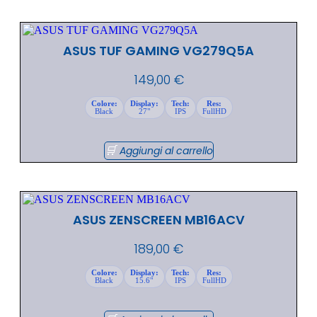
ASUS TUF GAMING VG279Q5A
149,00
€
Colore:
Display:
Tech:
Res:
Black
27"
IPS
FullHD
Aggiungi al carrello
ASUS ZENSCREEN MB16ACV
189,00
€
Colore:
Display:
Tech:
Res:
Black
15.6"
IPS
FullHD