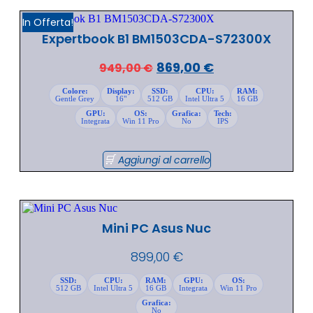
In Offerta!
Expertbook B1 BM1503CDA-S72300X
869,00
€
949,00
€
Colore:
Display:
SSD:
CPU:
RAM:
Gentle Grey
16"
512 GB
Intel Ultra 5
16 GB
GPU:
OS:
Grafica:
Tech:
Integrata
Win 11 Pro
No
IPS
Aggiungi al carrello
Mini PC Asus Nuc
899,00
€
SSD:
CPU:
RAM:
GPU:
OS:
512 GB
Intel Ultra 5
16 GB
Integrata
Win 11 Pro
Grafica:
No