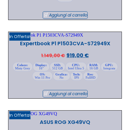
Aggiungi al carrello
In Offerta!
Expertbook P1 P1503CVA-S72949X
919,00
€
1.149,00
€
Colore:
Display:
SSD:
CPU:
RAM:
GPU:
Misty Grey
16"
512 GB
Intel Ultra 5
16 GB
Integrata
OS:
Grafica:
Tech:
Res:
Win 11 Pro
No
IPS
FullHD
Aggiungi al carrello
In Offerta!
ASUS ROG XG49VQ