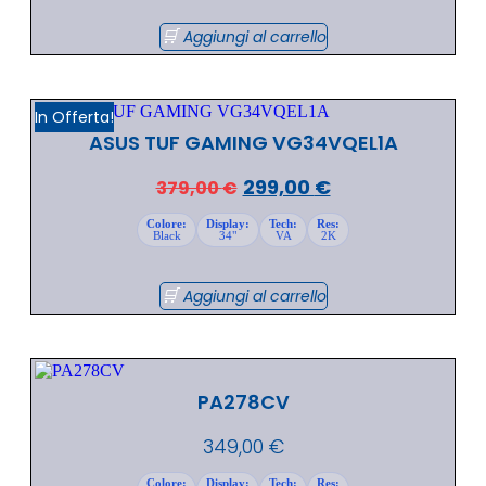
Aggiungi al carrello
In Offerta!
ASUS TUF GAMING VG34VQEL1A
299,00
€
379,00
€
Colore:
Display:
Tech:
Res:
Black
34"
VA
2K
Aggiungi al carrello
PA278CV
349,00
€
Colore:
Display:
Tech:
Res: