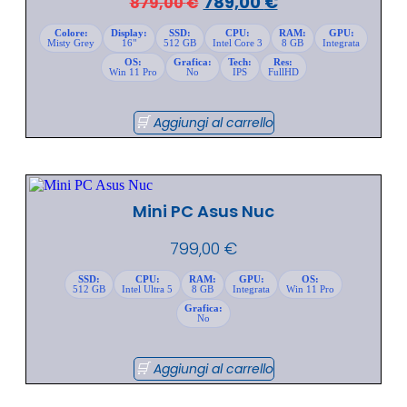
789,00
€
879,00
€
Colore:
Display:
SSD:
CPU:
RAM:
GPU:
Misty Grey
16"
512 GB
Intel Core 3
8 GB
Integrata
OS:
Grafica:
Tech:
Res:
Win 11 Pro
No
IPS
FullHD
Aggiungi al carrello
Mini PC Asus Nuc
799,00
€
SSD:
CPU:
RAM:
GPU:
OS:
512 GB
Intel Ultra 5
8 GB
Integrata
Win 11 Pro
Grafica:
No
Aggiungi al carrello