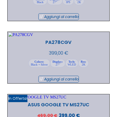
Black
27"
IPS
2K
Aggiungi al carrello
PA278CGV
399,00
€
Colore:
Display:
Tech:
Res:
Black + Silver
27"
WLED
2K
Aggiungi al carrello
In Offerta!
ASUS GOOGLE TV MS27UC
399,00
€
469,00
€