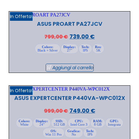
In Offerta!
ASUS PROART PA27JCV
739,00
€
799,00
€
Colore:
Display:
Tech:
Res:
Black + Silver
27"
IPS
5K
Aggiungi al carrello
In Offerta!
ASUS EXPERTCENTER P440VA-WPC012X
749,00
€
999,00
€
Colore:
Display:
SSD:
CPU:
RAM:
GPU:
White
24"
512 GB
Intel Core 3
8 GB
Integrata
OS:
Grafica:
Tech:
Win 11 Pro
No
IPS