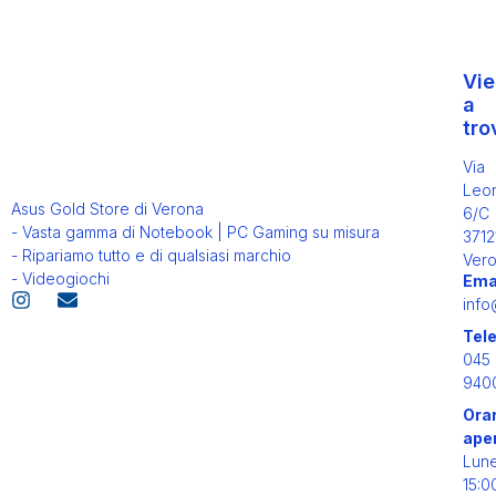
Vie
a
tro
Via
Leo
Asus Gold Store di Verona
6/C
- Vasta gamma di Notebook | PC Gaming su misura
3712
- Ripariamo tutto e di qualsiasi marchio
Ver
- Videogiochi
Ema
info
Tel
045
940
Orar
ape
Lun
15:0