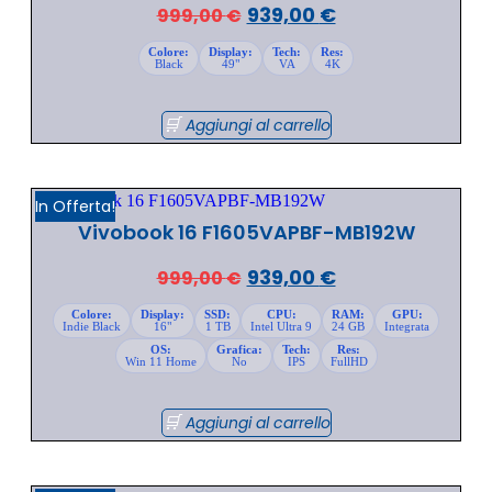
939,00
€
999,00
€
Colore:
Display:
Tech:
Res:
Black
49"
VA
4K
Aggiungi al carrello
In Offerta!
Vivobook 16 F1605VAPBF-MB192W
939,00
€
999,00
€
Colore:
Display:
SSD:
CPU:
RAM:
GPU:
Indie Black
16"
1 TB
Intel Ultra 9
24 GB
Integrata
OS:
Grafica:
Tech:
Res:
Win 11 Home
No
IPS
FullHD
Aggiungi al carrello