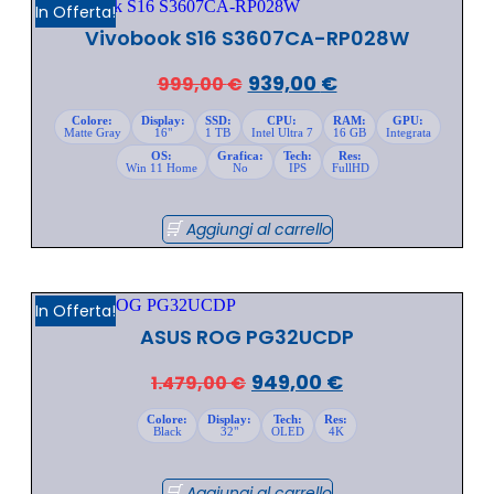
In Offerta!
Vivobook S16 S3607CA-RP028W
939,00
€
999,00
€
Colore:
Display:
SSD:
CPU:
RAM:
GPU:
Matte Gray
16"
1 TB
Intel Ultra 7
16 GB
Integrata
OS:
Grafica:
Tech:
Res:
Win 11 Home
No
IPS
FullHD
Aggiungi al carrello
In Offerta!
ASUS ROG PG32UCDP
949,00
€
1.479,00
€
Colore:
Display:
Tech:
Res:
Black
32"
OLED
4K
Aggiungi al carrello