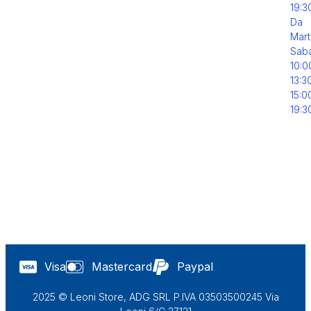
19:3
Da
Mart
Sab
10:0
13:3
15:0
19:3
Visa
Mastercard
Paypal
2025 © Leoni Store, ADG SRL P.IVA 03503500245 Via