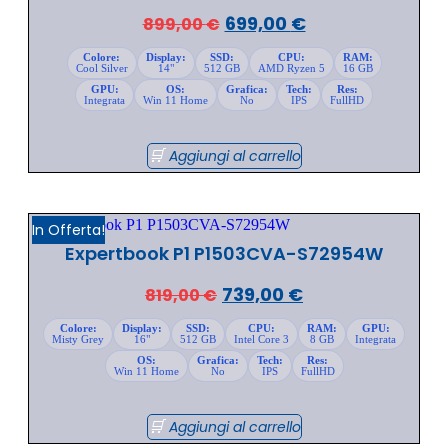
699,00
€
899,00
€
Colore:
Display:
SSD:
CPU:
RAM:
Cool Silver
14"
512 GB
AMD Ryzen 5
16 GB
GPU:
OS:
Grafica:
Tech:
Res:
Integrata
Win 11 Home
No
IPS
FullHD
Aggiungi al carrello
In Offerta!
Expertbook P1 P1503CVA-S72954W
739,00
€
819,00
€
Colore:
Display:
SSD:
CPU:
RAM:
GPU:
Misty Grey
16"
512 GB
Intel Core 3
8 GB
Integrata
OS:
Grafica:
Tech:
Res:
Win 11 Home
No
IPS
FullHD
Aggiungi al carrello