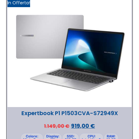
In Offerta!
Expertbook P1 P1503CVA-S72949X
919,00
€
1.149,00
€
Colore:
Display:
SSD:
CPU:
RAM: