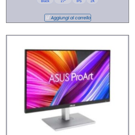
Black
27"
IPS
2K
Aggiungi al carrello