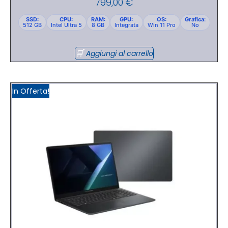
799,00
€
SSD:
CPU:
RAM:
GPU:
OS:
Grafica:
512 GB
Intel Ultra 5
8 GB
Integrata
Win 11 Pro
No
Aggiungi al carrello
In Offerta!