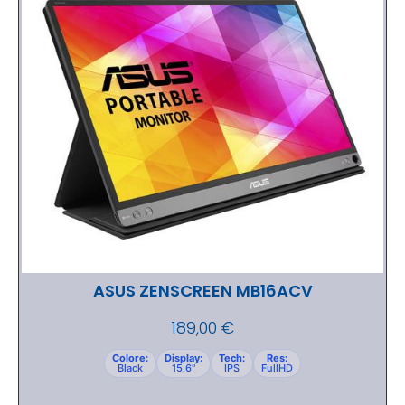
ASUS ZENSCREEN MB16ACV
189,00
€
Colore:
Display:
Tech:
Res:
Black
15.6"
IPS
FullHD