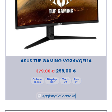
ASUS TUF GAMING VG34VQEL1A
299,00
€
379,00
€
Colore:
Display:
Tech:
Res:
Black
34"
VA
2K
Aggiungi al carrello