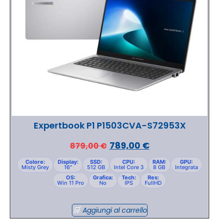
Expertbook P1 P1503CVA-S72953X
789,00
€
879,00
€
Colore:
Display:
SSD:
CPU:
RAM:
GPU:
Misty Grey
16"
512 GB
Intel Core 3
8 GB
Integrata
OS:
Grafica:
Tech:
Res:
Win 11 Pro
No
IPS
FullHD
Aggiungi al carrello