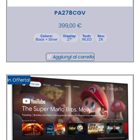
PA278CGV
399,00
€
Colore:
Display:
Tech:
Res:
Black + Silver
27"
WLED
2K
Aggiungi al carrello
In Offerta!