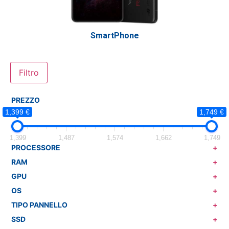
SmartPhone
Filtro
PREZZO
1,399 €
1,749 €
1,399
1,487
1,574
1,662
1,749
PROCESSORE
+
RAM
+
GPU
+
OS
+
TIPO PANNELLO
+
SSD
+