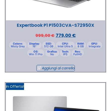
Expertbook P1 P1503CVA-S72950X
779,00
€
999,00
€
Colore:
Display:
SSD:
CPU:
RAM:
GPU:
Misty Grey
16"
512 GB
Intel Ultra 5
8 GB
Integrata
OS:
Grafica:
Tech:
Res:
Win 11 Pro
No
IPS
FullHD
Aggiungi al carrello
In Offerta!