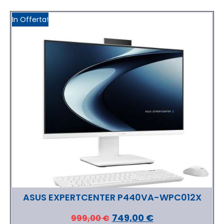
In Offerta!
ASUS EXPERTCENTER P440VA-WPC012X
749,00
€
999,00
€