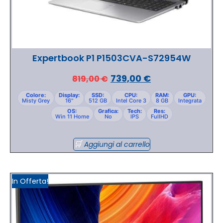
Expertbook P1 P1503CVA-S72954W
739,00
€
819,00
€
Colore:
Display:
SSD:
CPU:
RAM:
GPU:
Misty Grey
16"
512 GB
Intel Core 3
8 GB
Integrata
OS:
Grafica:
Tech:
Res:
Win 11 Home
No
IPS
FullHD
Aggiungi al carrello
In Offerta!