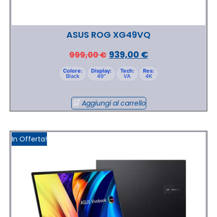
ASUS ROG XG49VQ
939,00
€
999,00
€
Colore:
Display:
Tech:
Res:
Black
49"
VA
4K
Aggiungi al carrello
In Offerta!