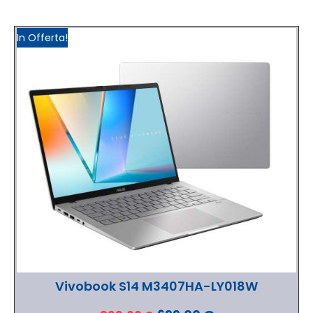
In Offerta!
Vivobook S14 M3407HA-LY018W