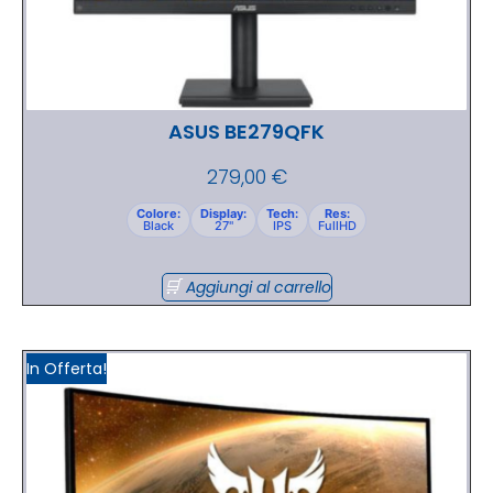
ASUS BE279QFK
279,00
€
Colore:
Display:
Tech:
Res:
Black
27"
IPS
FullHD
Aggiungi al carrello
In Offerta!