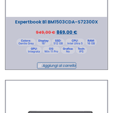
Expertbook B1 BM1503CDA-S72300X
869,00
€
949,00
€
Colore:
Display:
SSD:
CPU:
RAM:
Gentle Grey
16"
512 GB
Intel Ultra 5
16 GB
GPU:
OS:
Grafica:
Tech:
Integrata
Win 11 Pro
No
IPS
Aggiungi al carrello