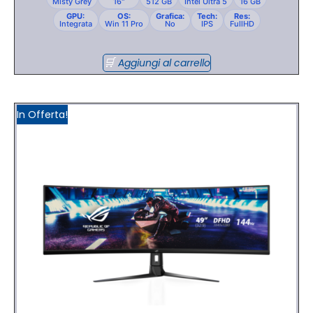
Misty Grey
16"
512 GB
Intel Ultra 5
16 GB
GPU:
OS:
Grafica:
Tech:
Res:
Integrata
Win 11 Pro
No
IPS
FullHD
Aggiungi al carrello
In Offerta!