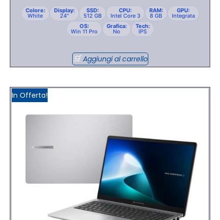
Colore:
Display:
SSD:
CPU:
RAM:
GPU:
White
24"
512 GB
Intel Core 3
8 GB
Integrata
OS:
Grafica:
Tech:
Win 11 Pro
No
IPS
Aggiungi al carrello
In Offerta!