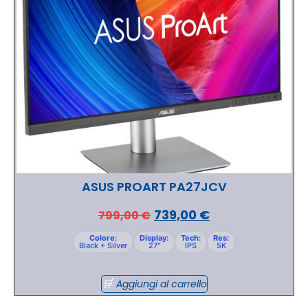
ASUS PROART PA27JCV
739,00
€
799,00
€
Colore:
Display:
Tech:
Res:
Black + Silver
27"
IPS
5K
Aggiungi al carrello