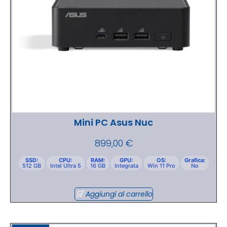
Mini PC Asus Nuc
899,00
€
SSD:
CPU:
RAM:
GPU:
OS:
Grafica:
512 GB
Intel Ultra 5
16 GB
Integrata
Win 11 Pro
No
Aggiungi al carrello