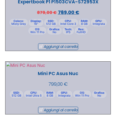
Expertbook P1 P1503CVA-S72953X
789,00
€
879,00
€
Colore:
Display:
SSD:
CPU:
RAM:
GPU:
Misty Grey
16"
512 GB
Intel Core 3
8 GB
Integrata
OS:
Grafica:
Tech:
Res:
Win 11 Pro
No
IPS
FullHD
Aggiungi al carrello
Mini PC Asus Nuc
799,00
€
SSD:
CPU:
RAM:
GPU:
OS:
Grafica:
512 GB
Intel Ultra 5
8 GB
Integrata
Win 11 Pro
No
Aggiungi al carrello