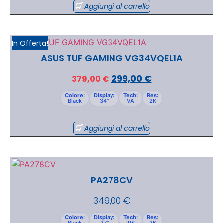
Aggiungi al carrello
In Offerta!
ASUS TUF GAMING VG34VQEL1A
299,00
€
379,00
€
Colore:
Display:
Tech:
Res:
Black
34"
VA
2K
Aggiungi al carrello
PA278CV
349,00
€
Colore:
Display:
Tech:
Res:
Black
27"
IPS
2K