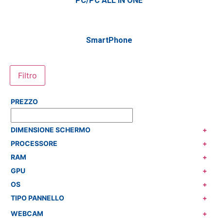
PC/PC ALL IN ONE
SmartPhone
Filtro
PREZZO
DIMENSIONE SCHERMO
+
PROCESSORE
+
RAM
+
GPU
+
OS
+
TIPO PANNELLO
+
WEBCAM
+