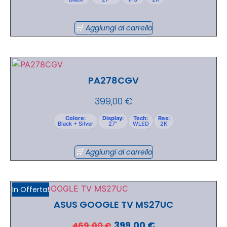
Aggiungi al carrello
PA278CGV
399,00
€
Colore:
Display:
Tech:
Res:
Black + Silver
27"
WLED
2K
Aggiungi al carrello
In Offerta!
ASUS GOOGLE TV MS27UC
399,00
€
469,00
€