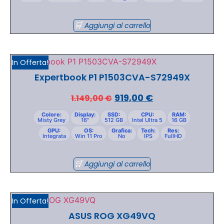
Aggiungi al carrello
In Offerta!
Expertbook P1 P1503CVA-S72949X
919,00
€
1.149,00
€
Colore:
Display:
SSD:
CPU:
RAM:
Misty Grey
16"
512 GB
Intel Ultra 5
16 GB
GPU:
OS:
Grafica:
Tech:
Res:
Integrata
Win 11 Pro
No
IPS
FullHD
Aggiungi al carrello
In Offerta!
ASUS ROG XG49VQ