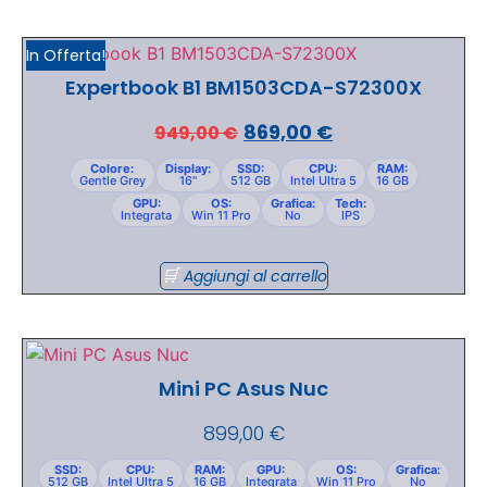
In Offerta!
Expertbook B1 BM1503CDA-S72300X
869,00
€
949,00
€
Colore:
Display:
SSD:
CPU:
RAM:
Gentle Grey
16"
512 GB
Intel Ultra 5
16 GB
GPU:
OS:
Grafica:
Tech:
Integrata
Win 11 Pro
No
IPS
Aggiungi al carrello
Mini PC Asus Nuc
899,00
€
SSD:
CPU:
RAM:
GPU:
OS:
Grafica:
512 GB
Intel Ultra 5
16 GB
Integrata
Win 11 Pro
No