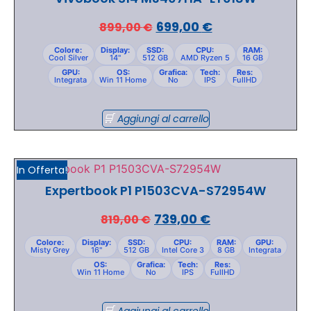
699,00
€
899,00
€
Colore:
Display:
SSD:
CPU:
RAM:
Cool Silver
14"
512 GB
AMD Ryzen 5
16 GB
GPU:
OS:
Grafica:
Tech:
Res:
Integrata
Win 11 Home
No
IPS
FullHD
Aggiungi al carrello
In Offerta!
Expertbook P1 P1503CVA-S72954W
739,00
€
819,00
€
Colore:
Display:
SSD:
CPU:
RAM:
GPU:
Misty Grey
16"
512 GB
Intel Core 3
8 GB
Integrata
OS:
Grafica:
Tech:
Res:
Win 11 Home
No
IPS
FullHD
Aggiungi al carrello