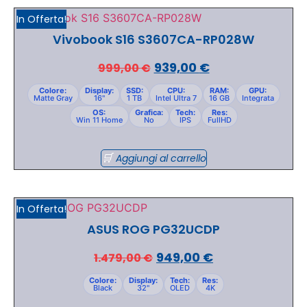
In Offerta!
Vivobook S16 S3607CA-RP028W
939,00
€
999,00
€
Colore:
Display:
SSD:
CPU:
RAM:
GPU:
Matte Gray
16"
1 TB
Intel Ultra 7
16 GB
Integrata
OS:
Grafica:
Tech:
Res:
Win 11 Home
No
IPS
FullHD
Aggiungi al carrello
In Offerta!
ASUS ROG PG32UCDP
949,00
€
1.479,00
€
Colore:
Display:
Tech:
Res:
Black
32"
OLED
4K