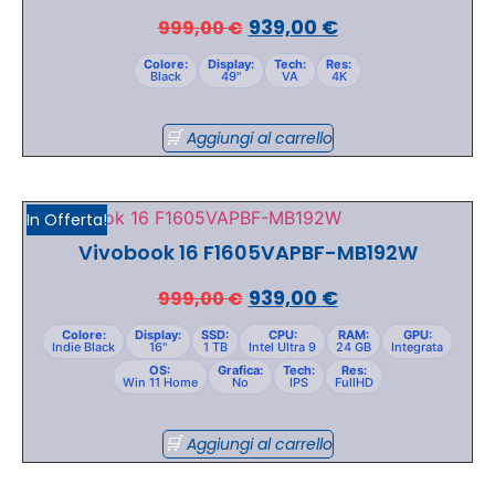
939,00
€
999,00
€
Colore:
Display:
Tech:
Res:
Black
49"
VA
4K
Aggiungi al carrello
In Offerta!
Vivobook 16 F1605VAPBF-MB192W
939,00
€
999,00
€
Colore:
Display:
SSD:
CPU:
RAM:
GPU:
Indie Black
16"
1 TB
Intel Ultra 9
24 GB
Integrata
OS:
Grafica:
Tech:
Res:
Win 11 Home
No
IPS
FullHD
Aggiungi al carrello