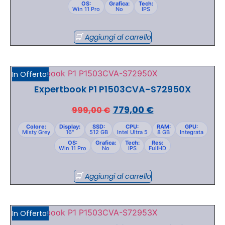
OS:
Grafica:
Tech:
Win 11 Pro
No
IPS
Aggiungi al carrello
In Offerta!
Expertbook P1 P1503CVA-S72950X
779,00
€
999,00
€
Colore:
Display:
SSD:
CPU:
RAM:
GPU:
Misty Grey
16"
512 GB
Intel Ultra 5
8 GB
Integrata
OS:
Grafica:
Tech:
Res:
Win 11 Pro
No
IPS
FullHD
Aggiungi al carrello
In Offerta!