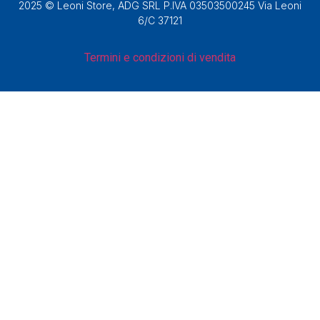
2025 © Leoni Store, ADG SRL P.IVA 03503500245 Via Leoni
6/C 37121
Termini e condizioni di vendita