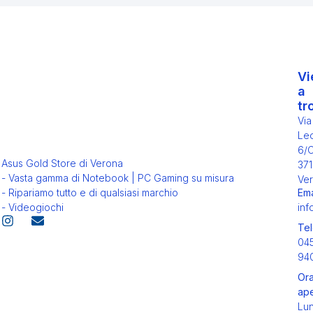
Vi
a
tr
Via
Leo
6/
Asus Gold Store di Verona
371
- Vasta gamma di Notebook | PC Gaming su misura
Ver
Ema
- Ripariamo tutto e di qualsiasi marchio
inf
- Videogiochi
Tel
04
94
Ora
ape
Lu