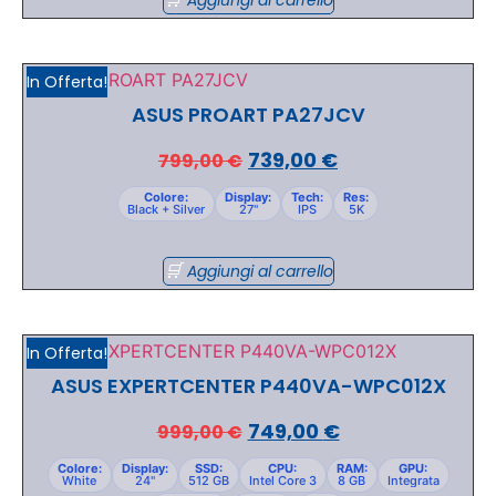
In Offerta!
ASUS PROART PA27JCV
739,00
€
799,00
€
Colore:
Display:
Tech:
Res:
Black + Silver
27"
IPS
5K
Aggiungi al carrello
In Offerta!
ASUS EXPERTCENTER P440VA-WPC012X
749,00
€
999,00
€
Colore:
Display:
SSD:
CPU:
RAM:
GPU:
White
24"
512 GB
Intel Core 3
8 GB
Integrata