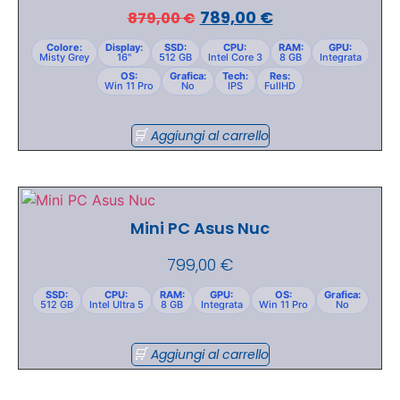
789,00
€
879,00
€
Colore:
Display:
SSD:
CPU:
RAM:
GPU:
Misty Grey
16"
512 GB
Intel Core 3
8 GB
Integrata
OS:
Grafica:
Tech:
Res:
Win 11 Pro
No
IPS
FullHD
Aggiungi al carrello
Mini PC Asus Nuc
799,00
€
SSD:
CPU:
RAM:
GPU:
OS:
Grafica:
512 GB
Intel Ultra 5
8 GB
Integrata
Win 11 Pro
No
Aggiungi al carrello