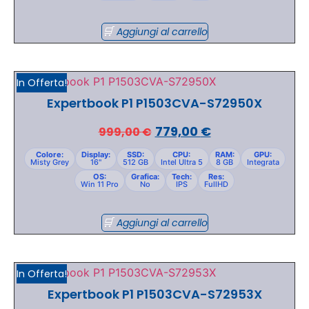
Aggiungi al carrello
In Offerta!
Expertbook P1 P1503CVA-S72950X
779,00
€
999,00
€
Colore:
Display:
SSD:
CPU:
RAM:
GPU:
Misty Grey
16"
512 GB
Intel Ultra 5
8 GB
Integrata
OS:
Grafica:
Tech:
Res:
Win 11 Pro
No
IPS
FullHD
Aggiungi al carrello
In Offerta!
Expertbook P1 P1503CVA-S72953X