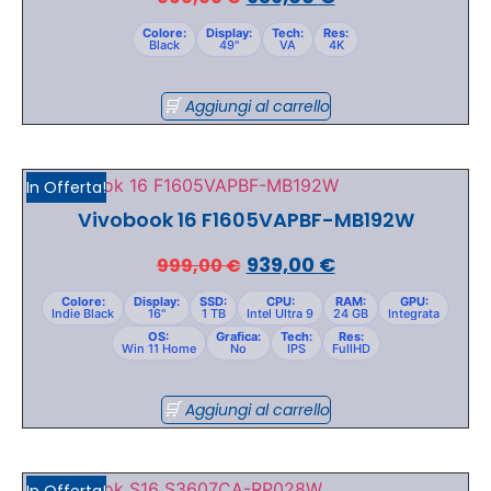
Colore:
Display:
Tech:
Res:
Black
49"
VA
4K
Aggiungi al carrello
In Offerta!
Vivobook 16 F1605VAPBF-MB192W
939,00
€
999,00
€
Colore:
Display:
SSD:
CPU:
RAM:
GPU:
Indie Black
16"
1 TB
Intel Ultra 9
24 GB
Integrata
OS:
Grafica:
Tech:
Res:
Win 11 Home
No
IPS
FullHD
Aggiungi al carrello
In Offerta!