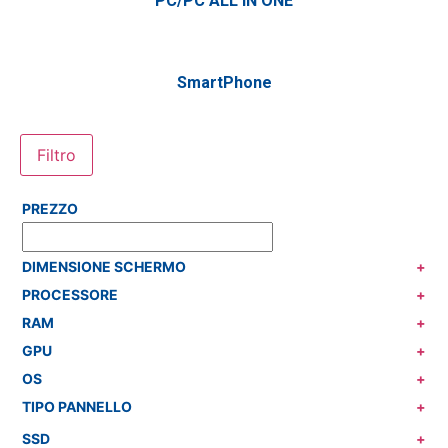
PC/PC ALL IN ONE
SmartPhone
Filtro
PREZZO
DIMENSIONE SCHERMO
+
PROCESSORE
+
RAM
+
GPU
+
OS
+
TIPO PANNELLO
+
SSD
+