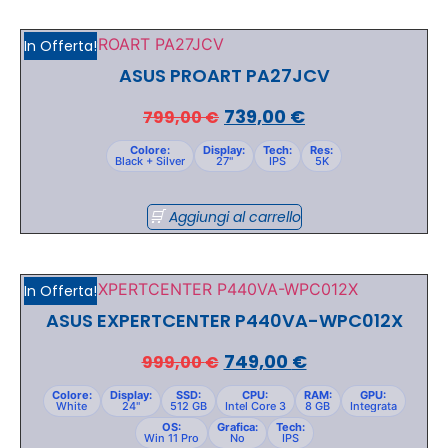
In Offerta!
ASUS PROART PA27JCV
739,00
€
799,00
€
Colore:
Display:
Tech:
Res:
Black + Silver
27"
IPS
5K
Aggiungi al carrello
In Offerta!
ASUS EXPERTCENTER P440VA-WPC012X
749,00
€
999,00
€
Colore:
Display:
SSD:
CPU:
RAM:
GPU:
White
24"
512 GB
Intel Core 3
8 GB
Integrata
OS:
Grafica:
Tech:
Win 11 Pro
No
IPS