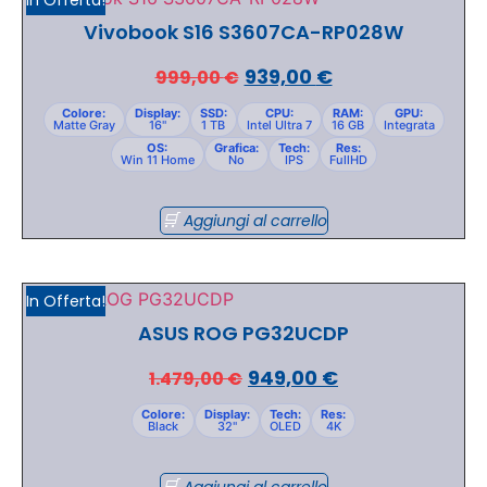
Vivobook S16 S3607CA-RP028W
939,00
€
999,00
€
Colore:
Display:
SSD:
CPU:
RAM:
GPU:
Matte Gray
16"
1 TB
Intel Ultra 7
16 GB
Integrata
OS:
Grafica:
Tech:
Res:
Win 11 Home
No
IPS
FullHD
Aggiungi al carrello
In Offerta!
ASUS ROG PG32UCDP
949,00
€
1.479,00
€
Colore:
Display:
Tech:
Res:
Black
32"
OLED
4K
Aggiungi al carrello