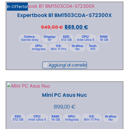
In Offerta!
Expertbook B1 BM1503CDA-S72300X
869,00
€
949,00
€
Colore:
Display:
SSD:
CPU:
RAM:
Gentle Grey
16"
512 GB
Intel Ultra 5
16 GB
GPU:
OS:
Grafica:
Tech:
Integrata
Win 11 Pro
No
IPS
Aggiungi al carrello
Mini PC Asus Nuc
899,00
€
SSD:
CPU:
RAM:
GPU:
OS:
Grafica:
512 GB
Intel Ultra 5
16 GB
Integrata
Win 11 Pro
No