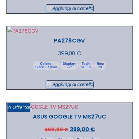
Aggiungi al carrello
PA278CGV
399,00
€
Colore:
Display:
Tech:
Res:
Black + Silver
27"
WLED
2K
Aggiungi al carrello
In Offerta!
ASUS GOOGLE TV MS27UC
399,00
€
469,00
€