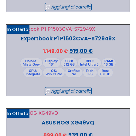
Aggiungi al carrello
In Offerta!
Expertbook P1 P1503CVA-S72949X
919,00
€
1.149,00
€
Colore:
Display:
SSD:
CPU:
RAM:
Misty Grey
16"
512 GB
Intel Ultra 5
16 GB
GPU:
OS:
Grafica:
Tech:
Res:
Integrata
Win 11 Pro
No
IPS
FullHD
Aggiungi al carrello
In Offerta!
ASUS ROG XG49VQ
939,00
€
999,00
€