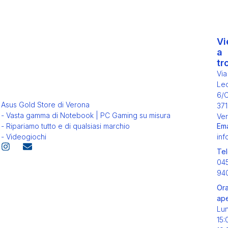
Vi
a
tr
Via
Leo
6/
Asus Gold Store di Verona
371
- Vasta gamma di Notebook | PC Gaming su misura
Ver
Ema
- Ripariamo tutto e di qualsiasi marchio
inf
- Videogiochi
Tel
04
94
Ora
ape
Lu
15: