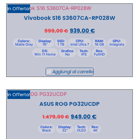
In Offerta!
Vivobook S16 S3607CA-RP028W
939,00
€
999,00
€
Colore:
Display:
SSD:
CPU:
RAM:
GPU:
Matte Gray
16"
1 TB
Intel Ultra 7
16 GB
Integrata
OS:
Grafica:
Tech:
Res:
Win 11 Home
No
IPS
FullHD
Aggiungi al carrello
In Offerta!
ASUS ROG PG32UCDP
949,00
€
1.479,00
€
Colore:
Display:
Tech:
Res:
Black
32"
OLED
4K