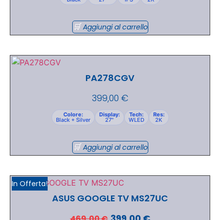
Aggiungi al carrello
PA278CGV
399,00
€
Colore:
Display:
Tech:
Res:
Black + Silver
27"
WLED
2K
Aggiungi al carrello
In Offerta!
ASUS GOOGLE TV MS27UC
399,00
€
469,00
€