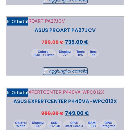
In Offerta!
ASUS PROART PA27JCV
739,00
€
799,00
€
Colore:
Display:
Tech:
Res:
Black + Silver
27"
IPS
5K
Aggiungi al carrello
In Offerta!
ASUS EXPERTCENTER P440VA-WPC012X
749,00
€
999,00
€
Colore:
Display:
SSD:
CPU:
RAM:
GPU:
White
24"
512 GB
Intel Core 3
8 GB
Integrata