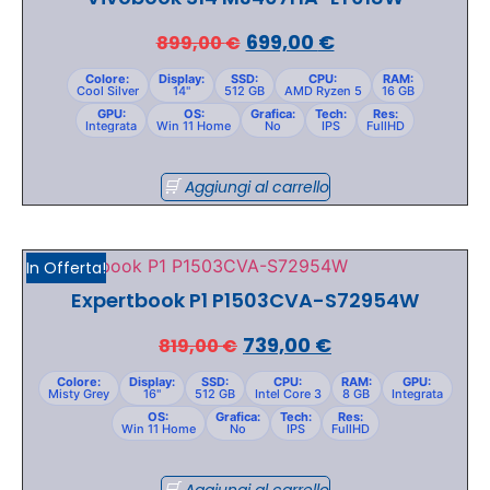
699,00
€
899,00
€
Colore:
Display:
SSD:
CPU:
RAM:
Cool Silver
14"
512 GB
AMD Ryzen 5
16 GB
GPU:
OS:
Grafica:
Tech:
Res:
Integrata
Win 11 Home
No
IPS
FullHD
Aggiungi al carrello
In Offerta!
Expertbook P1 P1503CVA-S72954W
739,00
€
819,00
€
Colore:
Display:
SSD:
CPU:
RAM:
GPU:
Misty Grey
16"
512 GB
Intel Core 3
8 GB
Integrata
OS:
Grafica:
Tech:
Res:
Win 11 Home
No
IPS
FullHD
Aggiungi al carrello