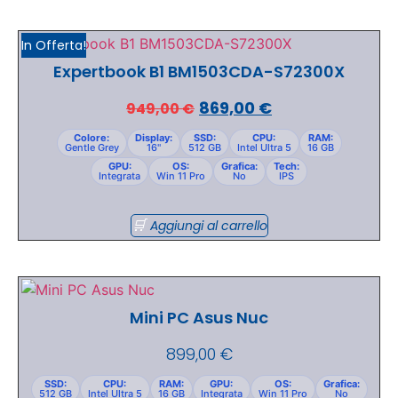
In Offerta!
Expertbook B1 BM1503CDA-S72300X
869,00
€
949,00
€
Colore:
Display:
SSD:
CPU:
RAM:
Gentle Grey
16"
512 GB
Intel Ultra 5
16 GB
GPU:
OS:
Grafica:
Tech:
Integrata
Win 11 Pro
No
IPS
Aggiungi al carrello
Mini PC Asus Nuc
899,00
€
SSD:
CPU:
RAM:
GPU:
OS:
Grafica:
512 GB
Intel Ultra 5
16 GB
Integrata
Win 11 Pro
No