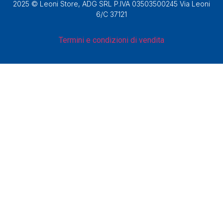
2025 © Leoni Store, ADG SRL P.IVA 03503500245 Via Leoni
6/C 37121
Termini e condizioni di vendita