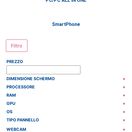
PC/PC ALL IN ONE
SmartPhone
Filtro
PREZZO
DIMENSIONE SCHERMO
+
PROCESSORE
+
RAM
+
GPU
+
OS
+
TIPO PANNELLO
+
WEBCAM
+