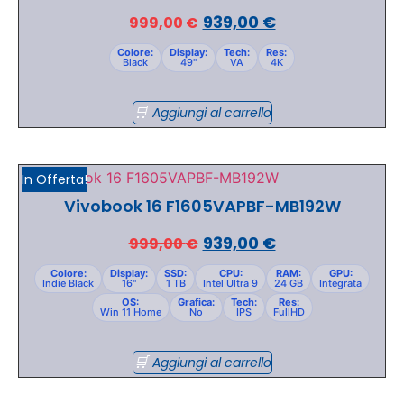
939,00
€
999,00
€
Colore:
Display:
Tech:
Res:
Black
49"
VA
4K
Aggiungi al carrello
In Offerta!
Vivobook 16 F1605VAPBF-MB192W
939,00
€
999,00
€
Colore:
Display:
SSD:
CPU:
RAM:
GPU:
Indie Black
16"
1 TB
Intel Ultra 9
24 GB
Integrata
OS:
Grafica:
Tech:
Res:
Win 11 Home
No
IPS
FullHD
Aggiungi al carrello