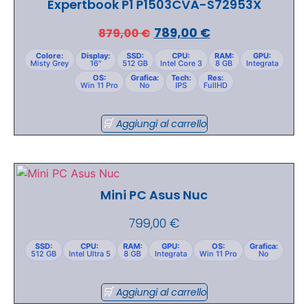
Expertbook P1 P1503CVA-S72953X
789,00
€
879,00
€
Colore:
Display:
SSD:
CPU:
RAM:
GPU:
Misty Grey
16"
512 GB
Intel Core 3
8 GB
Integrata
OS:
Grafica:
Tech:
Res:
Win 11 Pro
No
IPS
FullHD
Aggiungi al carrello
Mini PC Asus Nuc
799,00
€
SSD:
CPU:
RAM:
GPU:
OS:
Grafica:
512 GB
Intel Ultra 5
8 GB
Integrata
Win 11 Pro
No
Aggiungi al carrello