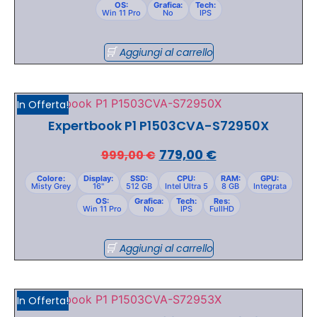
OS:
Grafica:
Tech:
Win 11 Pro
No
IPS
Aggiungi al carrello
In Offerta!
Expertbook P1 P1503CVA-S72950X
779,00
€
999,00
€
Colore:
Display:
SSD:
CPU:
RAM:
GPU:
Misty Grey
16"
512 GB
Intel Ultra 5
8 GB
Integrata
OS:
Grafica:
Tech:
Res:
Win 11 Pro
No
IPS
FullHD
Aggiungi al carrello
In Offerta!