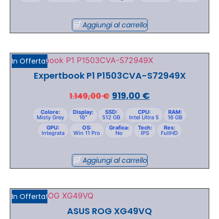
Aggiungi al carrello
In Offerta!
Expertbook P1 P1503CVA-S72949X
919,00
€
1.149,00
€
Colore:
Display:
SSD:
CPU:
RAM:
Misty Grey
16"
512 GB
Intel Ultra 5
16 GB
GPU:
OS:
Grafica:
Tech:
Res:
Integrata
Win 11 Pro
No
IPS
FullHD
Aggiungi al carrello
In Offerta!
ASUS ROG XG49VQ