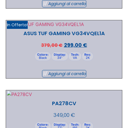
Aggiungi al carrello
In Offerta!
ASUS TUF GAMING VG34VQEL1A
299,00
€
379,00
€
Colore:
Display:
Tech:
Res:
Black
34"
VA
2K
Aggiungi al carrello
PA278CV
349,00
€
Colore:
Display:
Tech:
Res:
Black
27"
IPS
2K