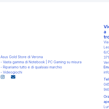
Vi
a
tr
Via
Leo
6/
Asus Gold Store di Verona
371
- Vasta gamma di Notebook | PC Gaming su misura
Ver
Ema
- Ripariamo tutto e di qualsiasi marchio
inf
- Videogiochi
Tel
04
94
Ora
ape
Lu