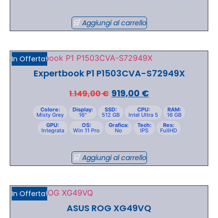
Aggiungi al carrello
In Offerta!
Expertbook P1 P1503CVA-S72949X
919,00
€
1.149,00
€
Colore:
Display:
SSD:
CPU:
RAM:
Misty Grey
16"
512 GB
Intel Ultra 5
16 GB
GPU:
OS:
Grafica:
Tech:
Res:
Integrata
Win 11 Pro
No
IPS
FullHD
Aggiungi al carrello
In Offerta!
ASUS ROG XG49VQ