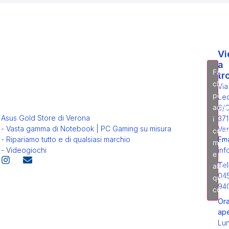
Vi
a
Fai
tr
clic
Via
per
Leo
acce
6/
Asus Gold Store di Verona
371
i
- Vasta gamma di Notebook | PC Gaming su misura
Ver
cook
Ema
- Ripariamo tutto e di qualsiasi marchio
mark
inf
- Videogiochi
e
Tel
abili
04
ques
94
cont
Ora
ape
Lu