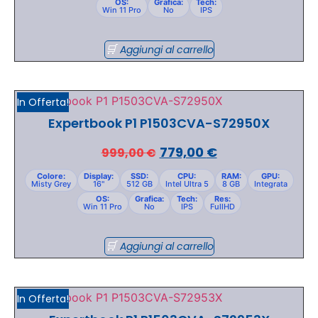
OS:
Grafica:
Tech:
Win 11 Pro
No
IPS
Aggiungi al carrello
In Offerta!
Expertbook P1 P1503CVA-S72950X
779,00
€
999,00
€
Colore:
Display:
SSD:
CPU:
RAM:
GPU:
Misty Grey
16"
512 GB
Intel Ultra 5
8 GB
Integrata
OS:
Grafica:
Tech:
Res:
Win 11 Pro
No
IPS
FullHD
Aggiungi al carrello
In Offerta!