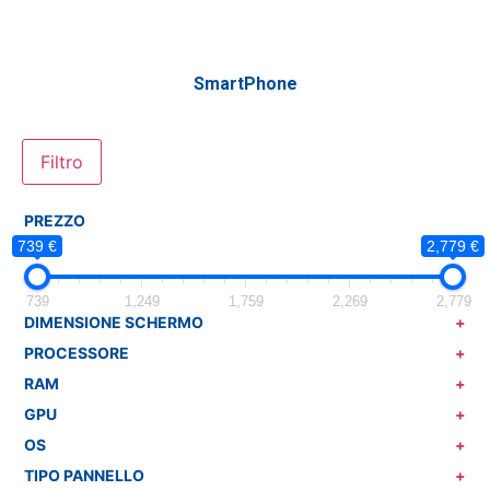
SmartPhone
Filtro
PREZZO
739 €
2,779 €
739
1,249
1,759
2,269
2,779
DIMENSIONE SCHERMO
+
PROCESSORE
+
RAM
+
GPU
+
OS
+
TIPO PANNELLO
+