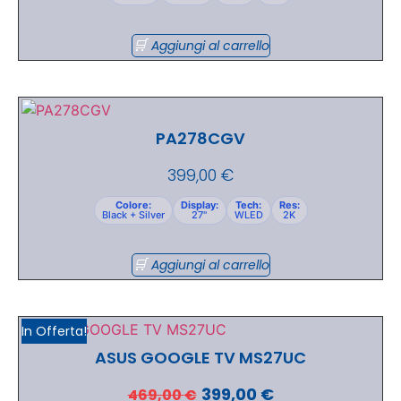
Aggiungi al carrello
PA278CGV
399,00
€
Colore:
Display:
Tech:
Res:
Black + Silver
27"
WLED
2K
Aggiungi al carrello
In Offerta!
ASUS GOOGLE TV MS27UC
399,00
€
469,00
€