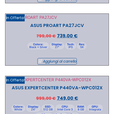
In Offerta!
ASUS PROART PA27JCV
739,00
€
799,00
€
Colore:
Display:
Tech:
Res:
Black + Silver
27"
IPS
5K
Aggiungi al carrello
In Offerta!
ASUS EXPERTCENTER P440VA-WPC012X
749,00
€
999,00
€
Colore:
Display:
SSD:
CPU:
RAM:
GPU:
White
24"
512 GB
Intel Core 3
8 GB
Integrata