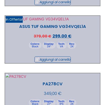
Aggiungi al carrello
In Offerta!
ASUS TUF GAMING VG34VQEL1A
299,00
€
379,00
€
Colore:
Display:
Tech:
Res:
Black
34"
VA
2K
Aggiungi al carrello
PA278CV
349,00
€
Colore:
Display:
Tech:
Res:
Black
27"
IPS
2K