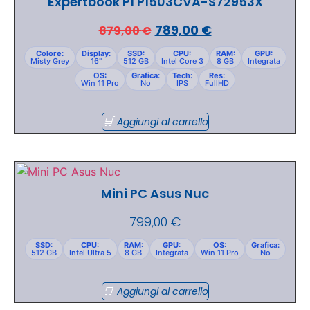
Expertbook P1 P1503CVA-S72953X
789,00
€
879,00
€
Colore:
Display:
SSD:
CPU:
RAM:
GPU:
Misty Grey
16"
512 GB
Intel Core 3
8 GB
Integrata
OS:
Grafica:
Tech:
Res:
Win 11 Pro
No
IPS
FullHD
Aggiungi al carrello
Mini PC Asus Nuc
799,00
€
SSD:
CPU:
RAM:
GPU:
OS:
Grafica:
512 GB
Intel Ultra 5
8 GB
Integrata
Win 11 Pro
No
Aggiungi al carrello