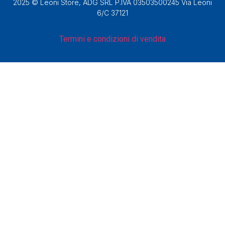
2025 © Leoni Store, ADG SRL P.IVA 03503500245 Via Leoni
6/C 37121
Termini e condizioni di vendita