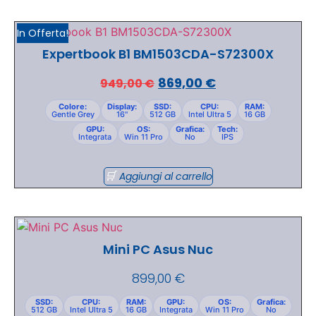
In Offerta!
Expertbook B1 BM1503CDA-S72300X
869,00
€
949,00
€
Colore:
Display:
SSD:
CPU:
RAM:
Gentle Grey
16"
512 GB
Intel Ultra 5
16 GB
GPU:
OS:
Grafica:
Tech:
Integrata
Win 11 Pro
No
IPS
Aggiungi al carrello
Mini PC Asus Nuc
899,00
€
SSD:
CPU:
RAM:
GPU:
OS:
Grafica:
512 GB
Intel Ultra 5
16 GB
Integrata
Win 11 Pro
No