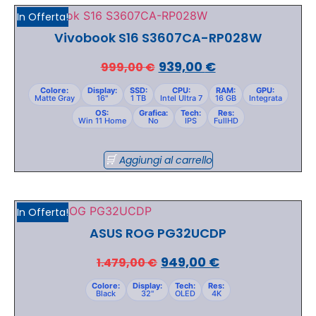
In Offerta!
Vivobook S16 S3607CA-RP028W
939,00
€
999,00
€
Colore:
Display:
SSD:
CPU:
RAM:
GPU:
Matte Gray
16"
1 TB
Intel Ultra 7
16 GB
Integrata
OS:
Grafica:
Tech:
Res:
Win 11 Home
No
IPS
FullHD
Aggiungi al carrello
In Offerta!
ASUS ROG PG32UCDP
949,00
€
1.479,00
€
Colore:
Display:
Tech:
Res:
Black
32"
OLED
4K