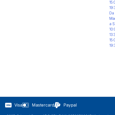
15:
19:
Da
Mar
a S
10:
13:
15:
19:
Visa
Mastercard
Paypal