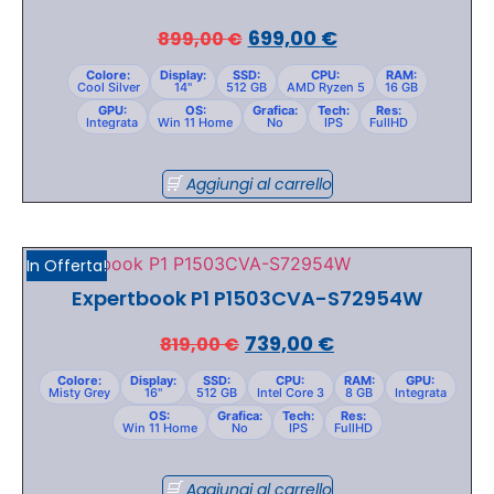
699,00
€
899,00
€
Colore:
Display:
SSD:
CPU:
RAM:
Cool Silver
14"
512 GB
AMD Ryzen 5
16 GB
GPU:
OS:
Grafica:
Tech:
Res:
Integrata
Win 11 Home
No
IPS
FullHD
Aggiungi al carrello
In Offerta!
Expertbook P1 P1503CVA-S72954W
739,00
€
819,00
€
Colore:
Display:
SSD:
CPU:
RAM:
GPU:
Misty Grey
16"
512 GB
Intel Core 3
8 GB
Integrata
OS:
Grafica:
Tech:
Res:
Win 11 Home
No
IPS
FullHD
Aggiungi al carrello